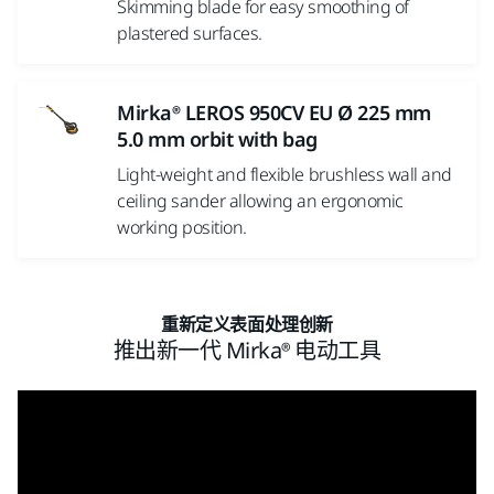
Skimming blade for easy smoothing of
plastered surfaces.
Mirka® LEROS 950CV EU Ø 225 mm
5.0 mm orbit with bag
Light-weight and flexible brushless wall and
ceiling sander allowing an ergonomic
working position.
重新定义表面处理创新
推出新一代 Mirka® 电动工具