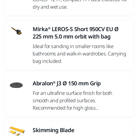
dry and wet use.
Mirka® LEROS-S Short 950CV EU Ø
225 mm 5.0 mm orbit with bag
Ideal for sanding in smaller rooms like
bathrooms and walk-in wardrobes. Carrying
bag included.
Abralon® J3 Ø 150 mm Grip
For an ultrafine surface finish for both
smooth and profiled surfaces.
Recommended for high gloss...
Skimming Blade