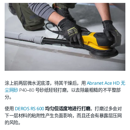
涂上前两层微水泥底漆，待其干燥后，用
Abranet Ace HD 无
尘网砂
P40–80 号砂纸轻轻打磨，以去除最粗糙的不平整部
分。
使用
DEROS RS 600
均匀但适度地进行打磨
。打磨过多会对
下一层材料的粘附性产生负面影响，而且还会有暴露层压网
的风险。