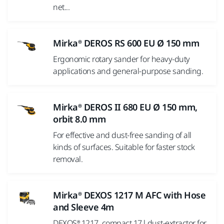
net...
Mirka® DEROS RS 600 EU Ø 150 mm
Ergonomic rotary sander for heavy-duty
applications and general-purpose sanding.
Mirka® DEROS II 680 EU Ø 150 mm,
orbit 8.0 mm
For effective and dust-free sanding of all
kinds of surfaces. Suitable for faster stock
removal.
Mirka® DEXOS 1217 M AFC with Hose
and Sleeve 4m
DEXOS® 1217, compact 17 l dust-extractor for