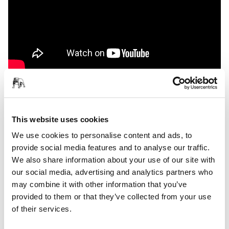
屡获殊荣的 Mirka® 电动工具已进入一个新时代。现在，该系
列产品更加强大，拥有先进的技术、更卓越的性能以及以用
户为中心的设计。认识新一代的明星产品。
This website uses cookies
We use cookies to personalise content and ads, to
Mirka® DEROS II
电动圆形磨机系列现包含 8 种升级型
provide social media features and to analyse our traffic.
号，可提供更强劲的动力，使打磨效果更加光滑。
We also share information about your use of our site with
Mirka® DEOS II
经过升级的电动方形磨机，通过 4 种更
our social media, advertising and analytics partners who
新型号提供卓越的精度和控制。
may combine it with other information that you’ve
Mirka® DEROS RS 600
— 新一代无碳刷同心打磨机，专
provided to them or that they’ve collected from your use
为在严苛应用中尽可能实现最大动力和精度而设计。
of their services.
Mirka® DEXOS
新一代无碳刷 M 级过滤自清洁集尘器，