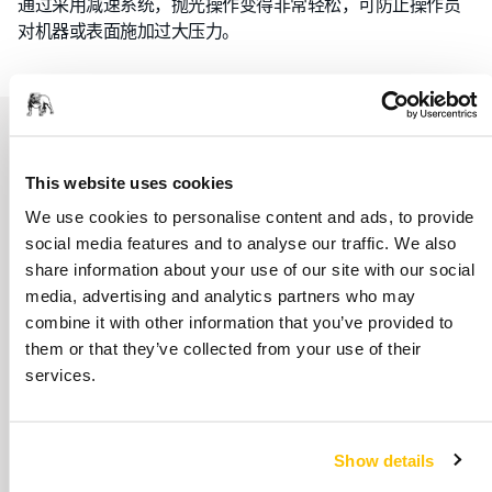
通过采用减速系统，抛光操作变得非常轻松，可防止操作员
对机器或表面施加过大压力。
This website uses cookies
We use cookies to personalise content and ads, to provide
social media features and to analyse our traffic. We also
了解有关 POLAROS RP 600 的更多信息
share information about your use of our site with our social
下载宣传册
media, advertising and analytics partners who may
combine it with other information that you’ve provided to
them or that they’ve collected from your use of their
下载宣传册
services.
下载流程图
Show details