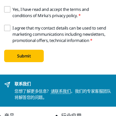
Yes, I have read and accept the terms and
conditions of Mirka's privacy policy.
I agree that my contact details can be used to send
marketing communications including newsletters,
promotional offers, technical information
Submit
联系我们
您想了解更多信息？
请联系我们
，我们的专家客服团队
将解答您的问题。
产品
行业应用