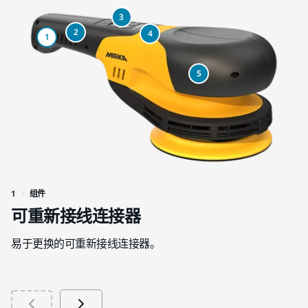
3
2
4
1
5
1
组件
2
可重新接线连接器
易于更换的可重新接线连接器。
橡