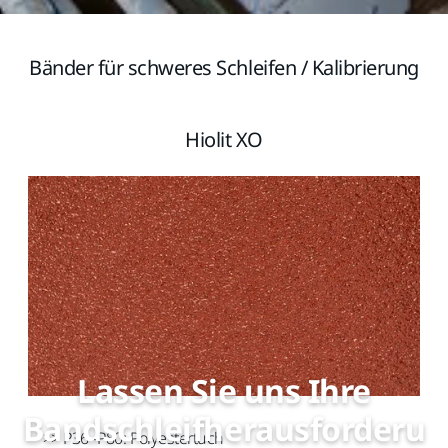
Bänder für schweres Schleifen / Kalibrierung
Hiolit XO
Lassen Sie uns Ihre
Bandschleifherausforderu
>> P36–P80: Polyestertuch