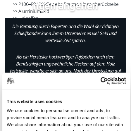
ngen angehen
>> P100–P240:X-Gewebe Baumwollgeweberückseite
>> Aluminiumoxid
>> Halboffen
Die Beratung durch Experten und die Wahl der richtigen
Schleifbänder kann Ihrem Unternehmen viel Geld und
wertvolle Zeit sparen.
Als ein Hersteller hochwertiger Fußböden nach dem
Oberflächenschleifen
Bandschleifen ungewöhnliche Flecken auf dem Holz
feststellte, wandte er sich an uns. Nach der Umstellung auf
die breiten Bänder von Mirka konnte das Problem
Hartholz (auch Melamine)
erfolgreich behoben werden. Seitdem ist Mirka zu einem
Ultimax®
vertrauenswürdigen Anbieter von Materialien und Know-
how für die Oberflächenbearbeitung geworden.
This website uses cookies
We use cookies to personalise content and ads, to
provide social media features and to analyse our traffic.
We also share information about your use of our site with