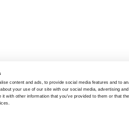
s
ise content and ads, to provide social media features and to anal
about your use of our site with our social media, advertising and
t with other information that you’ve provided to them or that the
ices.
local?
United States
English