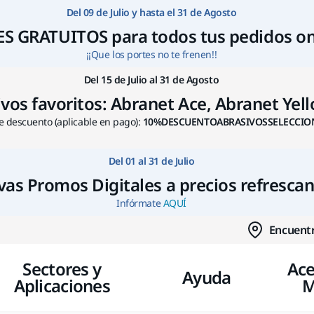
Ir a contenido
Del 09 de Julio y hasta el 31 de Agosto
S GRATUITOS para todos tus pedidos on
¡¡Que los portes no te frenen!!
Del 15 de Julio al 31 de Agosto
s favoritos: Abranet Ace, Abranet Yello
 descuento (aplicable en pago):
10%DESCUENTOABRASIVOSSELECCIO
Del 01 al 31 de Julio
as Promos Digitales a precios refresca
Infórmate
AQUÍ
Encuentr
Sectores y
Ace
Ayuda
Aplicaciones
M