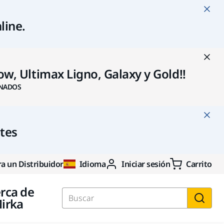
line
.
w, Ultimax Ligno, Galaxy y Gold!!
NADOS
ntes
a un Distribuidor
Idioma
Iniciar sesión
Carrito
rca de
irka
Buscar