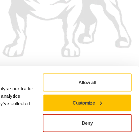
Aceptamos
Allow all
yse our traffic.
 analytics
Customize
y’ve collected
Política de Privacidad
Términos de Uso
Preferencias en materia de cookies
Deny
Cerrar para permanecer en el sitio actual