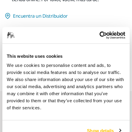
Encuentra un Distribuidor
LAS VENTAJAS DE MIRKA.ES
Entregas en toda España (excepto Canarias, Ceuta y
Melilla)
Envío gratuito para pedidos superiores a 49,90€, IVA
This website uses cookies
incl.
We use cookies to personalise content and ads, to
Pago Seguro
provide social media features and to analyse our traffic.
We also share information about your use of our site with
Seguimiento de envío
our social media, advertising and analytics partners who
may combine it with other information that you’ve
Nuestros servicios
provided to them or that they’ve collected from your use
of their services.
Servicio Posventa exclusivo de Mirka
Show details