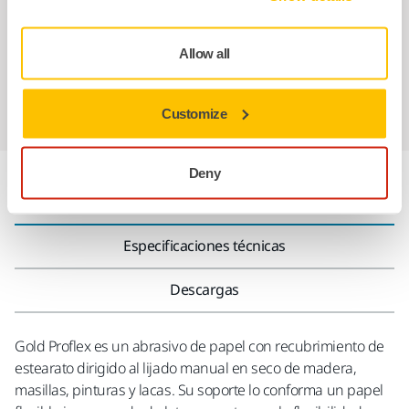
Atención al Cliente de Mirka
Garantía Mirka para Máquinas
Allow all
Abrasivos y máquinas profesionales para un
acabado impecable
Customize
Deny
Información sobre el producto
Especificaciones técnicas
Descargas
Gold Proflex es un abrasivo de papel con recubrimiento de
estearato dirigido al lijado manual en seco de madera,
masillas, pinturas y lacas. Su soporte lo conforma un papel