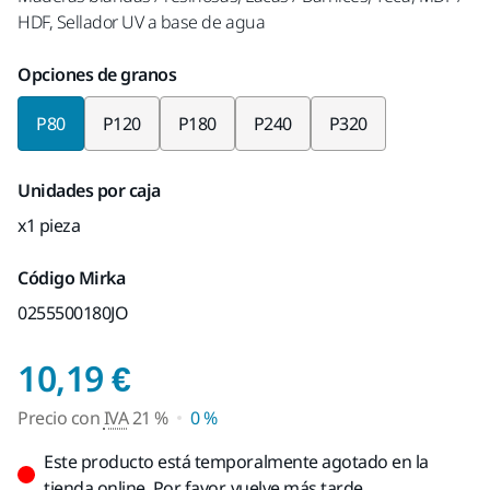
HDF, Sellador UV a base de agua
Opciones de granos
P80
P120
P180
P240
P320
Unidades por caja
x1 pieza
Código Mirka
0255500180JO
Precio con IVA 21 %
10,19 €
Precio con
IVA
21 %
0 %
Este producto está temporalmente agotado en la
tienda online. Por favor, vuelve más tarde.