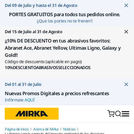
Ir a contenido
Del 09 de Julio y hasta el 31 de Agosto
PORTES GRATUITOS para todos tus pedidos online
.
¡¡Que los portes no te frenen!!
Del 15 de Julio al 31 de Agosto
¡¡10% DE DESCUENTO en tus abrasivos favoritos:
Abranet Ace, Abranet Yellow, Ultimax Ligno, Galaxy y
Gold!!
Código de descuento (aplicable en pago):
10%DESCUENTOABRASIVOSSELECCIONADOS
Del 01 al 31 de Julio
Nuevas Promos Digitales a precios refrescantes
Infórmate
AQUÍ
Página de inicio
Acerca de Mirka
Noticias
La historia jamás contada del impacto ambiental de los abrasivos