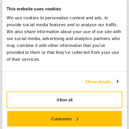
una DAP verificada por terceros para el disco de lijado
This website uses cookies
GOLD. La DAP ofrece una visión clara del impacto
We use cookies to personalise content and ads, to
medioambiental del producto a lo largo de todo su ciclo de
provide social media features and to analyse our traffic.
vida, desde la producción y el uso hasta el final de su vida
We also share information about your use of our site with
útil.
our social media, advertising and analytics partners who
may combine it with other information that you’ve
"Al dar visibilidad al impacto medioambiental de nuestros
provided to them or that they’ve collected from your use
productos, no solo apoyamos la transición ecológica de
of their services.
nuestros clientes, permitiéndoles tomar decisiones más
fundamentadas, sino que también impulsamos la nuestra
propia. Esta herramienta de ACV nos permite seleccionar
mejores materias primas y mejorar continuamente la
Show details
fabricación y el diseño de los productos, reduciendo así el
impacto medioambiental de nuestros productos y
Allow all
operaciones", afirma Mats Sundell, Director de Tecnología
de Mirka.
Customize
La aprobación de la herramienta de ACV preverificada