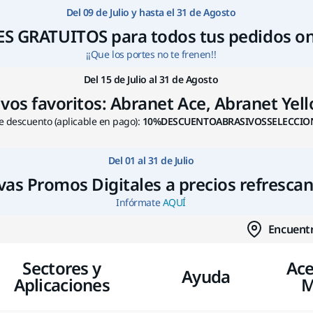
Ir a contenido
Del 09 de Julio y hasta el 31 de Agosto
S GRATUITOS para todos tus pedidos on
¡¡Que los portes no te frenen!!
Del 15 de Julio al 31 de Agosto
s favoritos: Abranet Ace, Abranet Yello
 descuento (aplicable en pago):
10%DESCUENTOABRASIVOSSELECCIO
Del 01 al 31 de Julio
as Promos Digitales a precios refresca
Infórmate
AQUÍ
Encuentr
Sectores y
Ace
Ayuda
Aplicaciones
M