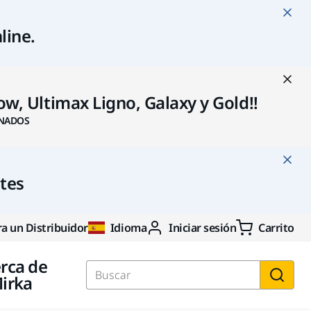
line
.
w, Ultimax Ligno, Galaxy y Gold!!
NADOS
ntes
a un Distribuidor
Idioma
Iniciar sesión
Carrito
rca de
irka
Buscar