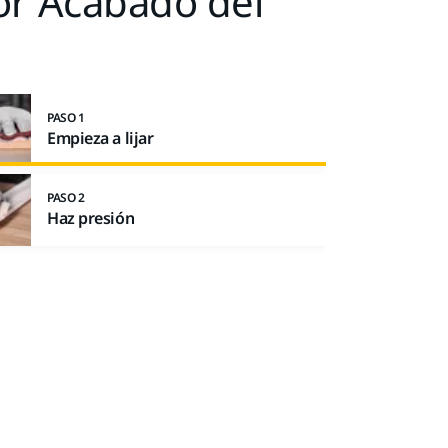
or Acabado del
PASO 1
Empieza a lijar
PASO 2
Haz presión