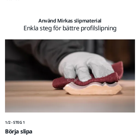
Använd Mirkas slipmaterial
Enkla steg för bättre profilslipning
1/2 - STEG 1
2/2
Börja slipa
A