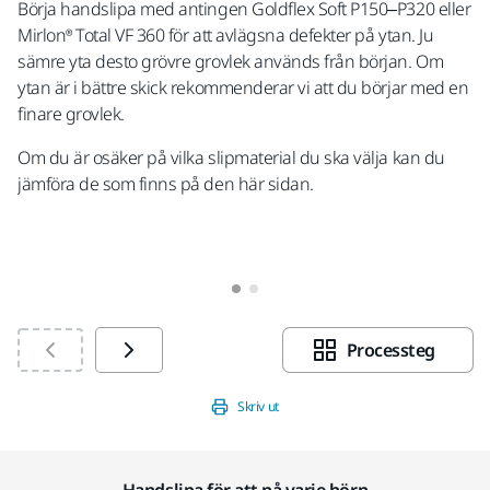
Börja handslipa med antingen Goldflex Soft P150–P320 eller
Ap
Mirlon® Total VF 360 för att avlägsna defekter på ytan. Ju
sämre yta desto grövre grovlek används från början. Om
ytan är i bättre skick rekommenderar vi att du börjar med en
finare grovlek.
Om du är osäker på vilka slipmaterial du ska välja kan du
jämföra de som finns på den här sidan.
Processteg
Skriv ut