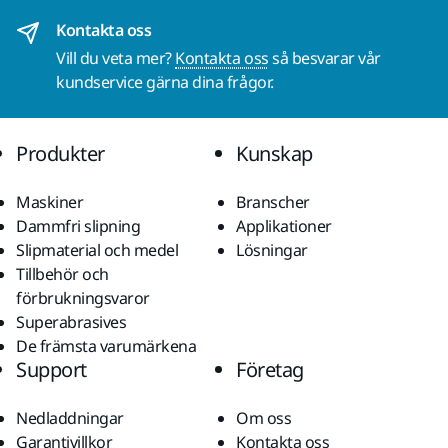
Kontakta oss
Vill du veta mer?
Kontakta oss
så besvarar vår
kundservice gärna dina frågor.
Produkter
Kunskap
Maskiner
Branscher
Dammfri slipning
Applikationer
Slipmaterial och medel
Lösningar
Tillbehör och
förbrukningsvaror
Superabrasives
De främsta varumärkena
Support
Företag
Nedladdningar
Om oss
Garantivillkor
Kontakta oss