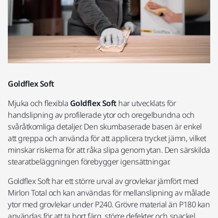
Goldflex Soft
Mjuka och flexibla
Goldflex Soft
har utvecklats för
handslipning av profilerade ytor och oregelbundna och
svåråtkomliga detaljer. Den skumbaserade basen är enkel
att greppa och använda för att applicera trycket jämn, vilket
minskar riskerna för att råka slipa genom ytan. Den särskilda
stearatbeläggningen förebygger igensättningar.
Goldflex Soft har ett större urval av grovlekar jämfört med
Mirlon Total och kan användas för mellanslipning av målade
ytor med grovlekar under P240. Grövre material än P180 kan
användas för att ta bort färg, större defekter och spackel.