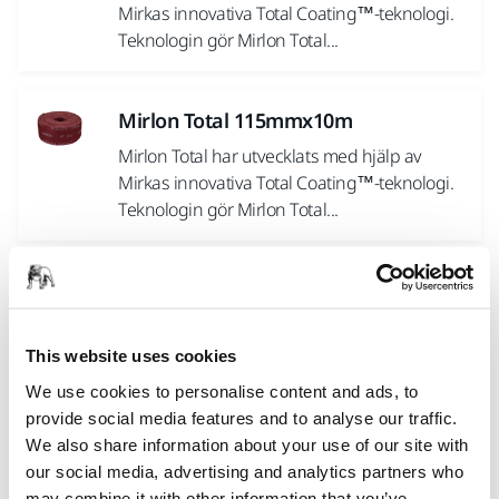
Mirkas innovativa Total Coating™-teknologi.
Teknologin gör Mirlon Total...
Mirlon Total 115mmx10m
Mirlon Total har utvecklats med hjälp av
Mirkas innovativa Total Coating™-teknologi.
Teknologin gör Mirlon Total...
This website uses cookies
We use cookies to personalise content and ads, to
provide social media features and to analyse our traffic.
Vill du ha mer information?
We also share information about your use of our site with
Kontakta oss
our social media, advertising and analytics partners who
may combine it with other information that you’ve