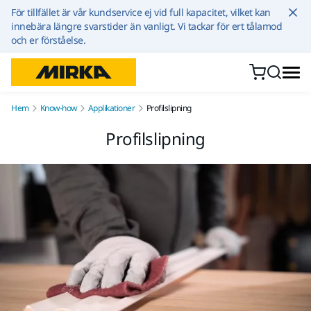
Hoppa till innehållet
För tillfället är vår kundservice ej vid full kapacitet, vilket kan
innebära längre svarstider än vanligt. Vi tackar för ert tålamod
och er förståelse.
Hem
Know-how
Applikationer
Profilslipning
Profilslipning