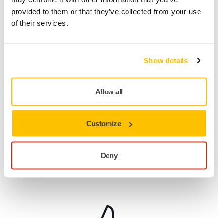
Kontakta oss, så besvarar vår expertkundservice dina frågor.
provided to them or that they’ve collected from your use
of their services.
Gå till kontaktformuläret
Show details
Allow all
Customize
Varför välja Mirka?
Deny
Spara tid och pengar
– Du kan sänka dina kostnader och
minsk antalet arbetstimmar