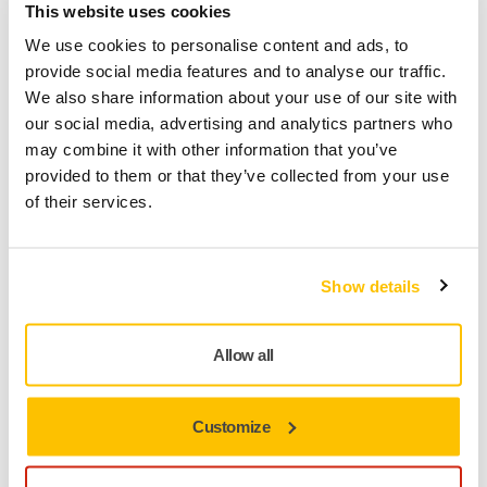
This website uses cookies
"Antes cambiábamos los filtros de aire cada semana
y ahora lo hacemos cada mes".
We use cookies to personalise content and ads, to
provide social media features and to analyse our traffic.
We also share information about your use of our site with
our social media, advertising and analytics partners who
Taller de Carrocería de Toyota, Finlandia
may combine it with other information that you’ve
Soluciones de Lijado Libre de Polvo de Mirka
provided to them or that they’ve collected from your use
of their services.
Show details
Allow all
Customize