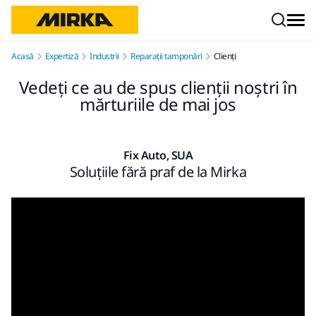
Mergi la conținut
Acasă
Expertiză
Industrii
Reparații tamponări
Clienți
Vedeți ce au de spus clienții noștri în
mărturiile de mai jos
Fix Auto, SUA
Soluțiile fără praf de la Mirka