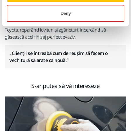
Deny
Lumea este diferită când o vezi prin ochii unui adevărat
meșter. Timo Korpiniemi lucrează la atelierul de caroserie al
Toyota, reparând lovituri și zgârieturi, încercând să
găsească acel finisaj perfect evaziv.
„Clienții se întreabă cum de reușim să facem o
vechitură să arate ca nouă.”
S-ar putea să vă intereseze