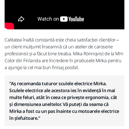
Calitatea înaltă constantă este cheia satisfacției clienților –
un client mulțumit înseamnă că un atelier de caroserie
profesionist și-a făcut bine treaba. Mika Rönnqvist de la MH-
Color din Finlanda are încredere în produsele Mirka pentru
a ajunge la cel mai bun finisaj posibil.
"Aș recomanda tuturor sculele electrice Mirka.
Sculele electrice ale acestora ies în evidență în mai
multe feluri, atât în ​​ceea ce privește ergonomia, cât
și dimensiunea uneltelor. Vă puteți da seama că
Mirka a fost cu un pas înainte cu motoarele electrice
în șlefuitoare."