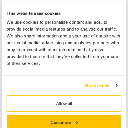
timp, cât și bani.
This website uses cookies
„Am schimbat filtrele de aer săptămânal, acum
We use cookies to personalise content and ads, to
schimbăm filtrele de aer lunar”.
provide social media features and to analyse our traffic.
We also share information about your use of our site with
our social media, advertising and analytics partners who
Atelier de caroserie Toyota, Finlanda
may combine it with other information that you’ve
Soluțiile fără praf de la Mirka
provided to them or that they’ve collected from your use
of their services.
Show details
Allow all
Customize