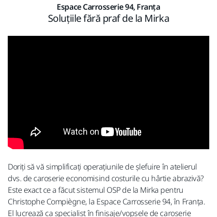
Espace Carrosserie 94, Franța
Soluțiile fără praf de la Mirka
Doriți să vă simplificați operațiunile de șlefuire în atelierul
dvs. de caroserie economisind costurile cu hârtie abrazivă?
Este exact ce a făcut sistemul OSP de la Mirka pentru
Christophe Compiègne, la Espace Carrosserie 94, în Franța.
El lucrează ca specialist în finisaje/vopsele de caroserie