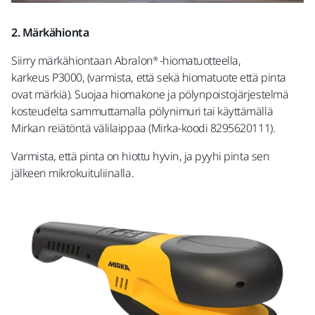
2. Märkähionta
Siirry märkähiontaan Abralon® -hiomatuotteella,
karkeus P3000, (varmista, että sekä hiomatuote että pinta
ovat märkiä). Suojaa hiomakone ja pölynpoistojärjestelmä
kosteudelta sammuttamalla pölynimuri tai käyttämällä
Mirkan reiätöntä välilaippaa (Mirka-koodi 8295620111).
Varmista, että pinta on hiottu hyvin, ja pyyhi pinta sen
jälkeen mikrokuituliinalla.