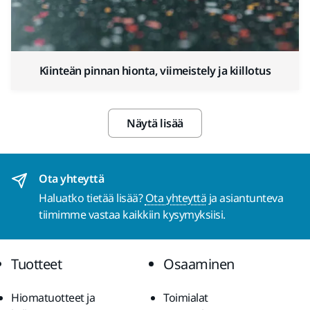
Kiinteän pinnan hionta, viimeistely ja kiillotus
Näytä lisää
Ota yhteyttä
Haluatko tietää lisää?
Ota yhteyttä
ja asiantunteva
tiimimme vastaa kaikkiin kysymyksiisi.
Tuotteet
Osaaminen
Hiomatuotteet ja
Toimialat