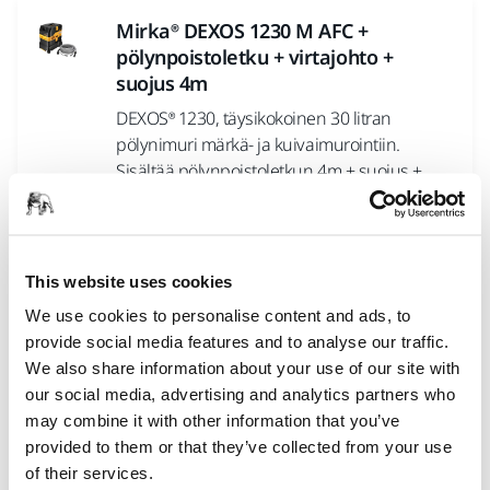
Mirka® DEXOS 1230 M AFC +
pölynpoistoletku + virtajohto +
suojus 4m
DEXOS® 1230, täysikokoinen 30 litran
pölynimuri märkä- ja kuivaimurointiin.
Sisältää pölynpoistoletkun 4m + suojus +...
Mirka® DEXOS 1230 M AFC +
pölynpoistoletku 4m
This website uses cookies
DEXOS® 1230, täysikokoinen 30 litran
We use cookies to personalise content and ads, to
pölynimuri märkä- ja kuivaimurointiin.
provide social media features and to analyse our traffic.
Sisältää pölynpoistoletkun 4m.
We also share information about your use of our site with
our social media, advertising and analytics partners who
may combine it with other information that you’ve
Mirka® DEXOS 1230 M AFC
provided to them or that they’ve collected from your use
of their services.
DEXOS® 1230, täysikokoinen 30 litran