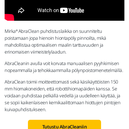
Mirka® AbraClean puhdistuslaikka on suunniteltu
poistamaan jopa hienoin hiontapöly pinnoilta, mikä
mahdollistaa optimaalisen maalin tarttuvuuden ja
erinomaisen viimeistelylaadun.
AbraCleanin avulla voit korvata manuaalisen pyyhkimisen
nopeammalla ja tehokkaammalla pölynpoistomenetelmällä.
AbraClean toimii moitteettomasti sekä käsikäyttöisten 150
mm hiomakoneiden, että robottihiomapäiden kanssa. Se
voidaan puhdistaa pelkällä vedellä ja uudelleen käyttää, ja
se sopii kaikenlaiseen kemikaalittomaan hiottujen pintojen
kuivapuhdistukseen.
Tutustu AbraCleaniin