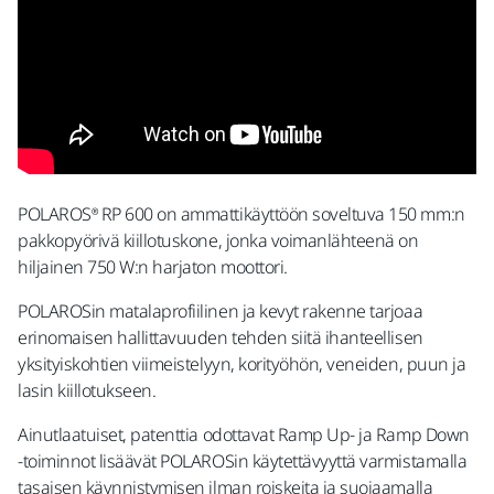
POLAROS® RP 600 on ammattikäyttöön soveltuva 150 mm:n
pakkopyörivä kiillotuskone, jonka voimanlähteenä on
hiljainen 750 W:n harjaton moottori.
POLAROSin matalaprofiilinen ja kevyt rakenne tarjoaa
erinomaisen hallittavuuden tehden siitä ihanteellisen
yksityiskohtien viimeistelyyn, korityöhön, veneiden, puun ja
lasin kiillotukseen.
Ainutlaatuiset, patenttia odottavat Ramp Up- ja Ramp Down
-toiminnot lisäävät POLAROSin käytettävyyttä varmistamalla
tasaisen käynnistymisen ilman roiskeita ja suojaamalla