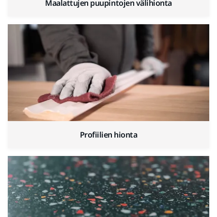
Maalattujen puupintojen välihionta
Profiilien hionta