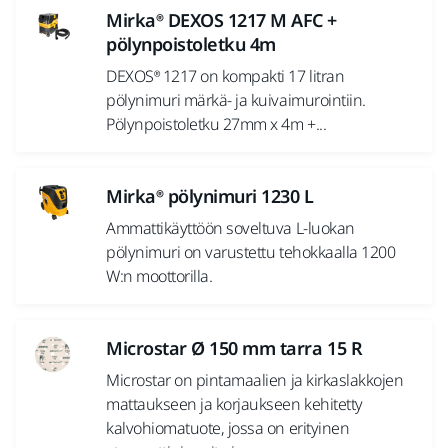
Mirka® DEXOS 1217 M AFC +
pölynpoistoletku 4m
DEXOS® 1217 on kompakti 17 litran
pölynimuri märkä- ja kuivaimurointiin.
Pölynpoistoletku 27mm x 4m +...
Mirka® pölynimuri 1230 L
Ammattikäyttöön soveltuva L-luokan
pölynimuri on varustettu tehokkaalla 1200
W:n moottorilla.
Microstar Ø 150 mm tarra 15 R
Microstar on pintamaalien ja kirkaslakkojen
mattaukseen ja korjaukseen kehitetty
kalvohiomatuote, jossa on erityinen