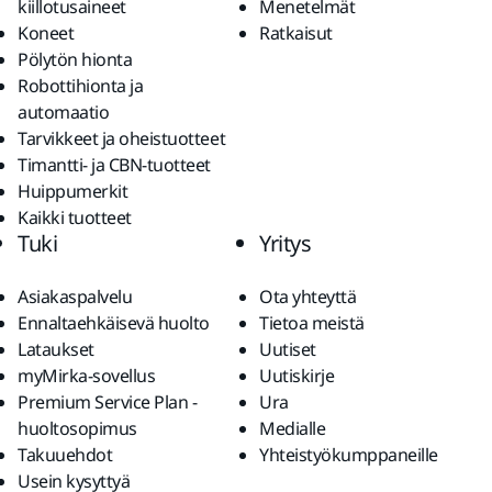
kiillotusaineet
Menetelmät
Koneet
Ratkaisut
Pölytön hionta
Robottihionta ja
automaatio
Tarvikkeet ja oheistuotteet
Timantti- ja CBN-tuotteet
Huippumerkit
Kaikki tuotteet
Tuki
Yritys
Asiakaspalvelu
Ota yhteyttä
Ennaltaehkäisevä huolto
Tietoa meistä
Lataukset
Uutiset
myMirka-sovellus
Uutiskirje
Premium Service Plan -
Ura
huoltosopimus
Medialle
Takuuehdot
Yhteistyökumppaneille
Usein kysyttyä