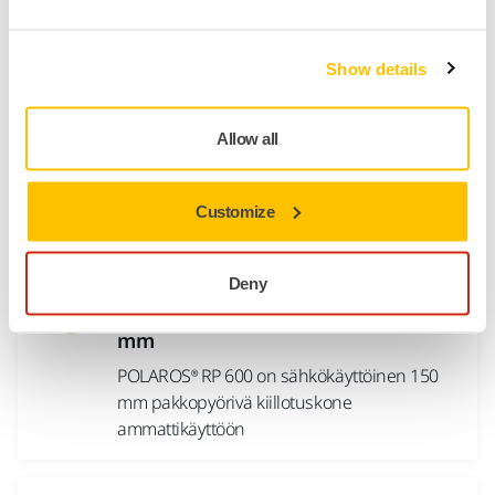
pölynimuri märkä- ja kuivaimurointiin.
Show details
Mirka® DEROS II 680 EU Ø 150 mm
8.0 mm epäkesko
Allow all
Mirka® DEROS II 680 on 150 mm
sähkökäyttöinen epäkeskohiomakone, joka
on kehitetty kaikenlaisten pintojen
Customize
tehokkaaseen...
Deny
Mirka® POLAROS RP 600 EU Ø 150
mm
POLAROS® RP 600 on sähkökäyttöinen 150
mm pakkopyörivä kiillotuskone
ammattikäyttöön