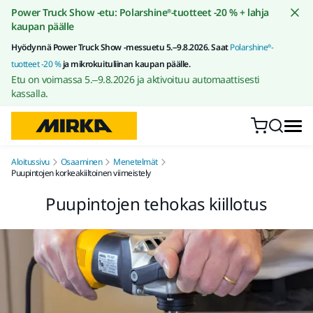
Siirry sisältöön
Power Truck Show -etu: Polarshine®-tuotteet -20 % + lahja
kaupan päälle
Hyödynnä Power Truck Show -messuetu 5.–9.8.2026. Saat
Polarshine®-
tuotteet -20 %
ja mikrokuituliinan kaupan päälle.
Etu on voimassa 5.–9.8.2026 ja aktivoituu automaattisesti
kassalla.
Aloitussivu
Osaaminen
Menetelmät
Puupintojen korkeakiiltoinen viimeistely
Puupintojen tehokas kiillotus