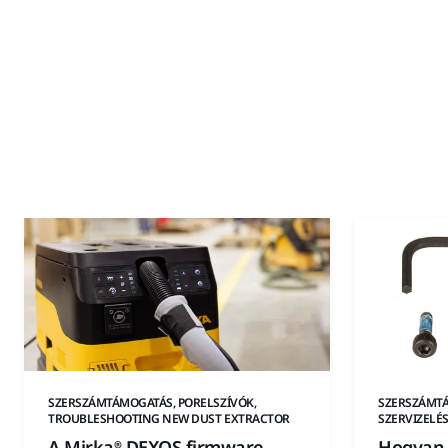
SZERSZÁMTÁMOGATÁS, PORELSZÍVÓK,
SZERSZÁMTÁ
TROUBLESHOOTING NEW DUST EXTRACTOR
SZERVIZELÉ
A Mirka® DEXOS firmware
Hogyan 