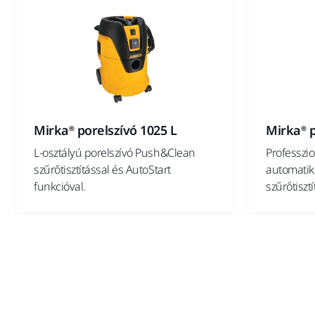
Mirka® porelszívó 1025 L
Mirka® p
L-osztályú porelszívó Push&Clean
Professzio
szűrőtisztítással és AutoStart
automatiku
funkcióval.
szűrőtisztí