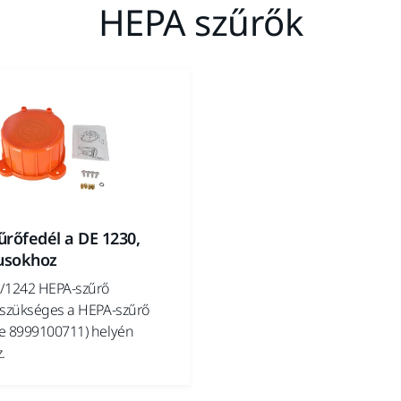
HEPA szűrők
rőfedél a DE 1230,
pusokhoz
/1242 HEPA-szűrő
 szükséges a HEPA-szűrő
e 8999100711) helyén
.