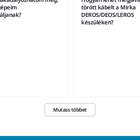
gépeim
törött kábelt a Mirka
áljanak?
DEROS/DEOS/LEROS
készüléken?
Mutass többet