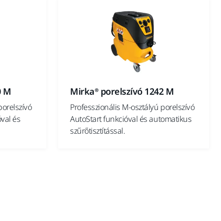
0 M
Mirka® porelszívó 1242 M
porelszívó
Professzionális M-osztályú porelszívó
val és
AutoStart funkcióval és automatikus
szűrőtisztítással.