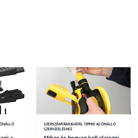
 ÖNÁLLÓ
SZERSZÁMTÁMOGATÁS, TIPPEK AZ ÖNÁLLÓ
SZERVIZELÉSHEZ
ani a
Mikor és hogyan kell olajozni