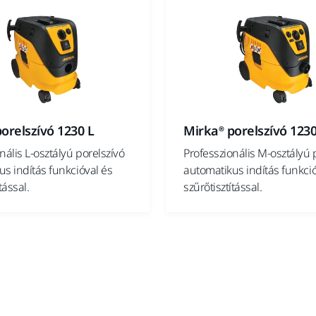
orelszívó 1230 L
Mirka® porelszívó 123
nális L-osztályú porelszívó
Professzionális M-osztályú 
s indítás funkcióval és
automatikus indítás funkció
tással.
szűrőtisztítással.