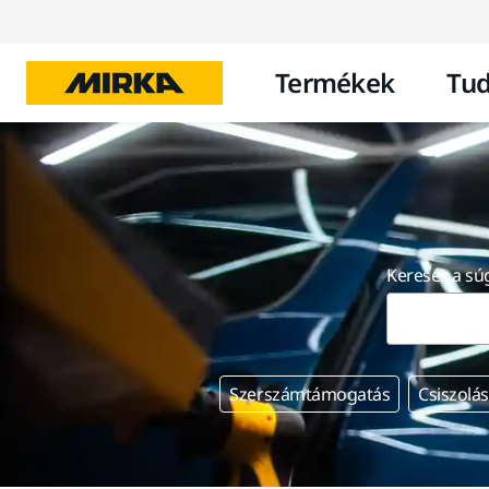
Termékek
Tud
Keresés a s
Szerszámtámogatás
Csiszolás