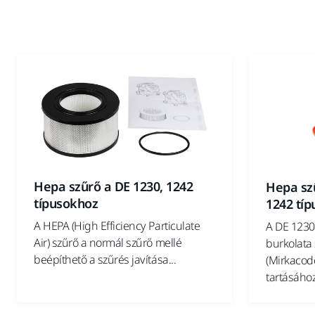
Hepa szűrő a DE 1230, 1242
Hepa szű
típusokhoz
1242 tí
A HEPA (High Efficiency Particulate
A DE 1230
Air) szűrő a normál szűrő mellé
burkolata
beépíthető a szűrés javítása...
(Mirkacod
tartásához