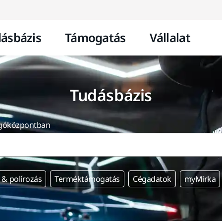
Ugrás a tartalomhoz
ásbázis
Támogatás
Vállalat
Tudásbázis
úgóközpontban
 & polírozás
Terméktámogatás
Cégadatok
myMirka