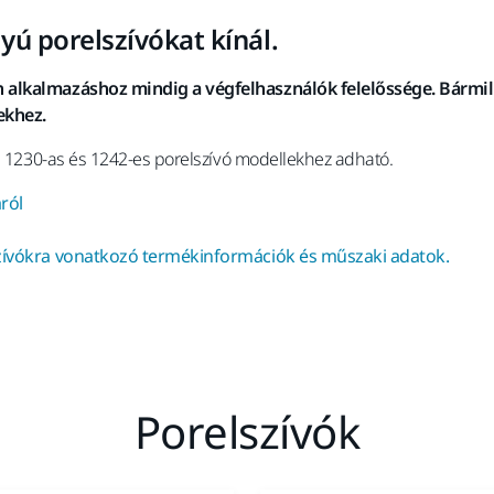
lyú porelszívókat kínál.
 alkalmazáshoz mindig a végfelhasználók felelőssége. Bármil
ekhez.
 a 1230-as és 1242-es porelszívó modellekhez adható.
ról
szívókra vonatkozó termékinformációk és műszaki adatok.
Porelszívók