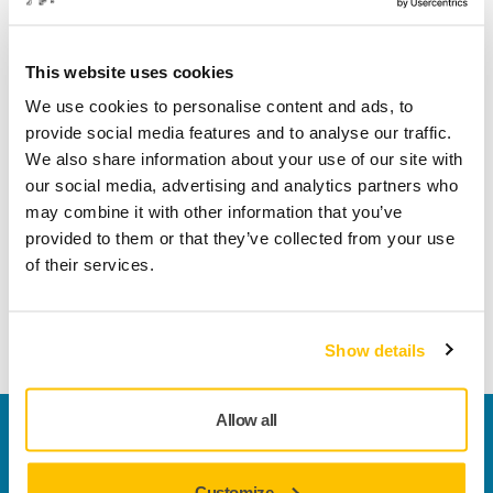
riflessione e del guardare indietro al percorso fatto finora, lo
sguardo dell'azienda è sempre rivolto al futuro.
This website uses cookies
"Siamo orgogliosi di tutti i risultati raggiunti, ma per
We use cookies to personalise content and ads, to
rimanere rilevanti bisogna sempre migliorarsi, e oggi
provide social media features and to analyse our traffic.
vediamo un grande potenziale. Il Green Deal dell'Unione
We also share information about your use of our site with
Europea e la transizione verde nel mondo, in generale, sono
our social media, advertising and analytics partners who
elementi che influenzeranno il nostro modo di vedere e fare
may combine it with other information that you’ve
le cose. Ciò riguarderà non solo per Mirka, ma il nostro
provided to them or that they’ve collected from your use
intero settore. Chi risolverà questo puzzle sarà
of their services.
fondamentale per molti anni a venire. Guardando alla
nostra organizzazione oggi, sono fiducioso che Mirka sarà
qui per celebrare anche il suo 90° e 100° anniversario",
Show details
conclude Sjöberg.
Allow all
Contattaci
Vuoi saperne di più?
Contattaci
e il nostro team di
esperti risponderà al più presto alle tue domande.
Customize