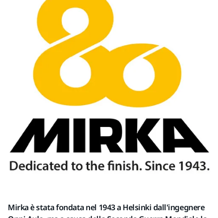
Mirka è stata fondata nel 1943 a Helsinki dall'ingegnere