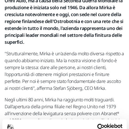
Onni Aulo, ma a causa della Seconda Guerra Mondiale la
produzione è iniziata solo nel 1946. Da allora Mirka è
cresciuta notevolmente e oggi, con sede nel cuore della
regione finlandese dell'Ostrobotnia e con una rete che si
estende in tutto il mondo, l'azienda rappresenta uno dei
principali leader mondiali nel settore della finitura delle
superfici.
"Strutturalmente, Mirka è un'azienda molto diversa rispetto a
quando abbiamo iniziato. Ma la nostra visione di fondo è
sempre la stessa: dare alle persone, ai nostri clienti,
l'opportunità di ottenere migliori prestazioni e finiture
perfette. Per noi è sempre stato fondamentale dare ascolto
ai nostri clienti", afferma Stefan Sjöberg, CEO Mirka.
Negli ultimi 80 anni, Mirka ha raggiunto molti traguardi.
Dall'apertura della prima filiale nel Regno Unito nel 1979
all'invenzione della levigatura senza polvere con Abranet®
nel 2001, senza dimenticare i pluripremiati utensili elettrici.
Anche se quest'anno di celebrazioni sarà all'insegna della