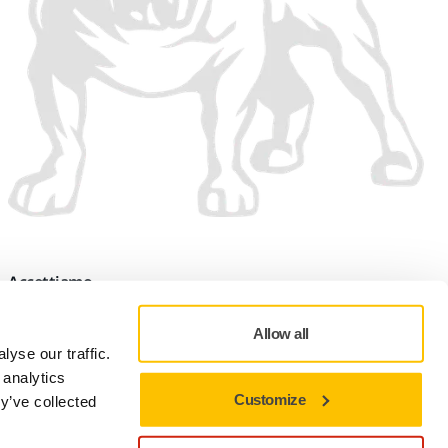
Accettiamo
Allow all
yse our traffic.
 analytics
Customize
y’ve collected
tamento dei dati personali
Mirka Italia - Informativa sul trattamento dei dati personali
Preferenze sui cookie