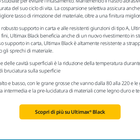
o studiate per evitare l'intasamento. Mantenendo il nastro abrasivo 
urata del suo ciclo di vita. La cosparsione selettiva assicura anc
liore tasso di rimozione del materiale, oltre a una finitura miglior
 robusto supporto in carta e alle resistenti giunzioni di tipo A, Ult
fini, Ultimax Black beneficia anche di un nuovo rivestimento in st
so supporto in carta, Ultimax Black è altamente resistente a strapp
 gli sprechi di materiale.
e delle cavità superficiali è la riduzione della temperatura durant
di bruciatura sulla superficie
alto e basso, con le grane grosse che vanno dalla 80 alla 220 e le 
tura intermedia e la pre-lucidatura di materiali come legno duro e 
Scopri di più su Ultimax® Black