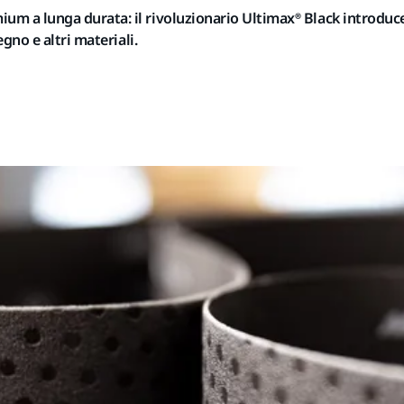
ium a lunga durata:
i
l rivoluzionario
Ultimax
® Black introduc
egno e altri materiali.