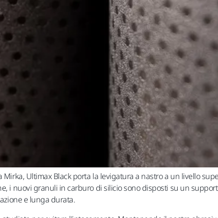
 Mirka, Ultimax Black porta la levigatura a nastro a un livello super
, i nuovi granuli in carburo di silicio sono disposti su un support
tazione e lunga durata.