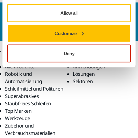
Kontaktieren Sie uns
Allow all
Sie wollen mehr über Mirka und die Produkte
erfahren?
Kontaktieren Sie uns.
Customize
Produkte
Know-how
Deny
Alle Produkte
Anwendungen
Robotik und
Lösungen
Automatisierung
Sektoren
Schleifmittel und Polituren
Superabrasives
Staubfreies Schleifen
Top Marken
Werkzeuge
Zubehör und
Verbrauchsmaterialien