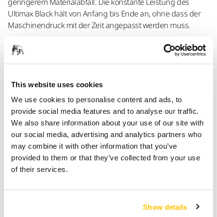
geringerem Materialabfall. Die konstante Leistung des
Ultimax Black hält von Anfang bis Ende an, ohne dass der
Maschinendruck mit der Zeit angepasst werden muss.
Ein weiterer Vorteil der selektiven Beschichtung von Mirka
und ihrer Oberflächenhohlräume ist die Senkung der
Temperatur beim Schleifprozess. Eine kühlere Oberfläche
wirkt dem Zusetzen und Brandflecken beim Schleifen
This website uses cookies
entgegen.
We use cookies to personalise content and ads, to
Das Mirka Ultimax Black ist in Schmal- und Breitband, in den
provide social media features and to analyse our traffic.
groben Körnungen von 80 bis 220 und in den feinen
We also share information about your use of our site with
Körnungen von 240 bis 1000 erhältlich. Es eignet sich zum
our social media, advertising and analytics partners who
Schleifen, Zwischenschleifen und Vorpolieren von
may combine it with other information that you’ve
Materialien wie Hart- und Weichholz, MDF, HDF und
provided to them or that they’ve collected from your use
Melaminoberflächen.
of their services.
Mehr erfahren über Mirka Ultimax® Black
Show details