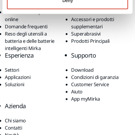
Deny
generali di vendita
Levigatura senza polvere
Reso articoli acquistati
Abrasivi e lucidanti
online
Accessori e prodotti
Domande frequenti
supplementari
Reso degli utensili a
Superabrasivi
batteria e delle batterie
Prodotti Principali
intelligenti Mirka
Esperienza
Supporto
Settori
Download
Applicazioni
Condizioni di garanzia
Soluzioni
Customer Service
Aiuto
App myMirka
Azienda
Chi siamo
Contatti