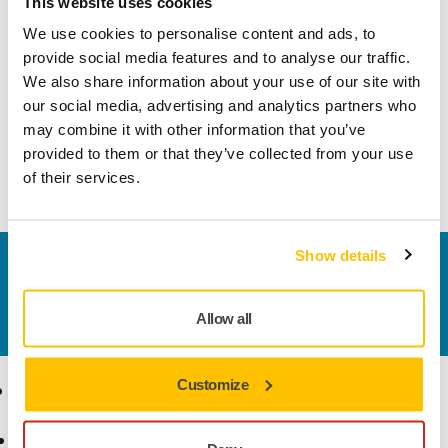
This website uses cookies
We use cookies to personalise content and ads, to
provide social media features and to analyse our traffic.
We also share information about your use of our site with
our social media, advertising and analytics partners who
may combine it with other information that you’ve
provided to them or that they’ve collected from your use
Monitora la tua esposizione alle vibrazioni con l'app
of their services.
myMirka®
Show details
Contattaci
Vuoi saperne di più?
Contattaci
e il nostro team di
esperti risponderà al più presto alle tue domande.
Allow all
Customize
Ecommerce
Prodotti
Termini e condizioni
Utensili