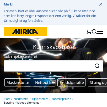
Gå til innhold
Merk!
For øyeblikket er ikke kundeservicen vår på full kapasitet, noe
som kan bety lengre responstider enn vanlig. Vi takker for din
tålmodighet og forståelse.
Kunnskapsbase
Søk i hjelpesenteret
Maskinstøtte
Nettbutikk
Produktstøtte
Sliping og
Start
Kundestøtte
Hjelpesenter
Kunnskapsbase
Betaling mislyktes eller venter