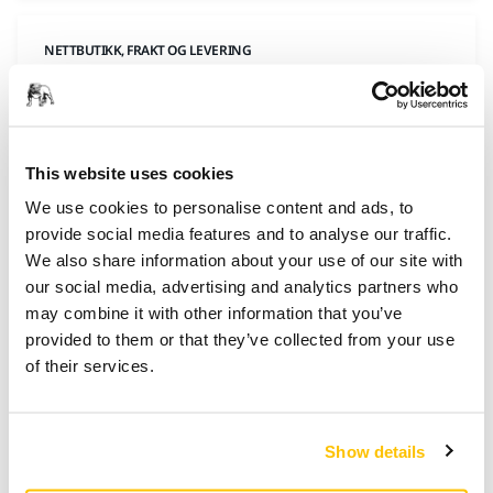
NETTBUTIKK, FRAKT OG LEVERING
Hvor lang tid vil det ta å levere bestillingen
min?
For pakker er estimert leveringstid mellom 5 og 7
dager, fra dato og klokkeslett for ordrebekreftelsen.
This website uses cookies
Utsendelser skjer fra mandag til fredag, unntatt på
We use cookies to personalise content and ads, to
helligdager. Den estimerte leveringstiden blir i så fall
provide social media features and to analyse our traffic.
kun gitt som en indikasjon. Enhver forsinkelse i
We also share information about your use of our site with
leveringen skal ikke gi opphav til ers
our social media, advertising and analytics partners who
may combine it with other information that you’ve
provided to them or that they’ve collected from your use
of their services.
NETTBUTIKK, FRAKT OG LEVERING
Kan jeg angi en leveringsdato?
Du kan ikke sette din egen leveringsdato, med
Show details
mindre dette tilbys av transportøren.