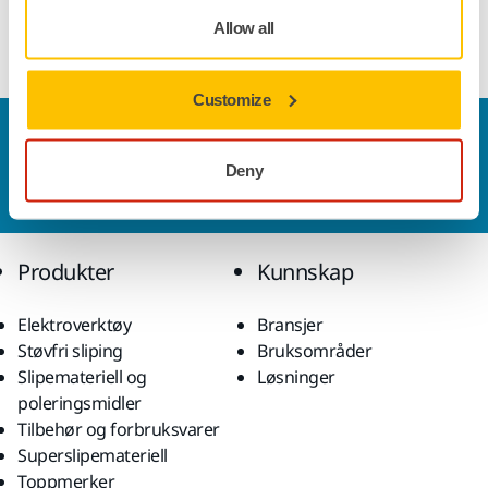
Allow all
Vise mer
Customize
Kontakt oss
Vil du vite mer?
Ta kontakt
, så svarer støtteteamet
Deny
vårt på spørsmålene dine.
Produkter
Kunnskap
Elektroverktøy
Bransjer
Støvfri sliping
Bruksområder
Slipemateriell og
Løsninger
poleringsmidler
Tilbehør og forbruksvarer
Superslipemateriell
Toppmerker