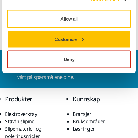
Ingen endringer kan gjøres etter at en bestilling er
validert.
Allow all
Vise mer
Customize
Deny
Kontakt oss
Vil du vite mer?
Ta kontakt
, så svarer støtteteamet
vårt på spørsmålene dine.
Produkter
Kunnskap
Elektroverktøy
Bransjer
Støvfri sliping
Bruksområder
Slipemateriell og
Løsninger
poleringsmidler