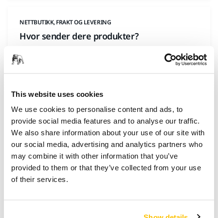
NETTBUTIKK, FRAKT OG LEVERING
Hvor sender dere produkter?
Vid leverer innenfor Norge, med unntak av Svalbard.
NETTBUTIKK, FRAKT OG LEVERING
This website uses cookies
Kan jeg få bestillingen min sendt til en
We use cookies to personalise content and ads, to
annen leveringsadresse?
provide social media features and to analyse our traffic.
Du kan angi en annen leveringsadresse enn
We also share information about your use of our site with
faktureringsadressen når du bekrefter bestillingen i
our social media, advertising and analytics partners who
kassen.
may combine it with other information that you’ve
provided to them or that they’ve collected from your use
of their services.
NETTBUTIKK, FRAKT OG LEVERING
Kan jeg endre leveringsadressen min?
Show details