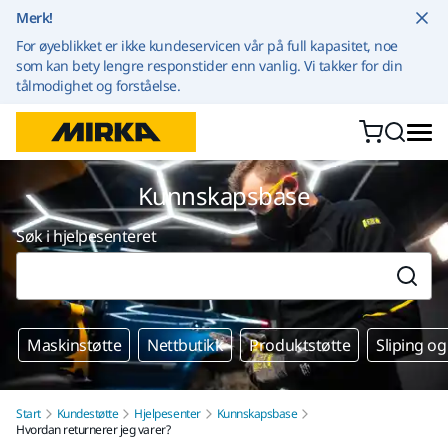
Gå til innhold
Merk!
For øyeblikket er ikke kundeservicen vår på full kapasitet, noe
som kan bety lengre responstider enn vanlig. Vi takker for din
tålmodighet og forståelse.
Kunnskapsbase
Søk i hjelpesenteret
Maskinstøtte
Nettbutikk
Produktstøtte
Sliping og
Start
Kundestøtte
Hjelpesenter
Kunnskapsbase
Hvordan returnerer jeg varer?