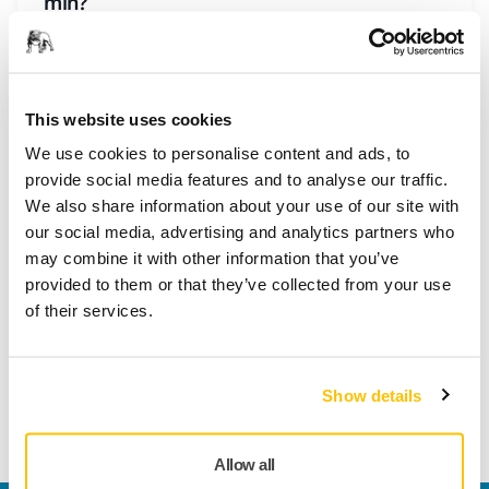
min?
For pakker er estimert leveringstid mellom 5 og 7
dager, fra dato og klokkeslett for ordrebekreftelsen.
Utsendelser skjer fra mandag til fredag, unntatt på
helligdager. Den estimerte leveringstiden blir i så fall
This website uses cookies
kun gitt som en indikasjon. Enhver forsinkelse i
We use cookies to personalise content and ads, to
leveringen skal ikke gi opphav til ers
provide social media features and to analyse our traffic.
We also share information about your use of our site with
our social media, advertising and analytics partners who
may combine it with other information that you’ve
NETTBUTIKK, FRAKT OG LEVERING
provided to them or that they’ve collected from your use
Kan jeg angi en leveringsdato?
of their services.
Du kan ikke sette din egen leveringsdato, med
mindre dette tilbys av transportøren.
Show details
Vise mer
Allow all