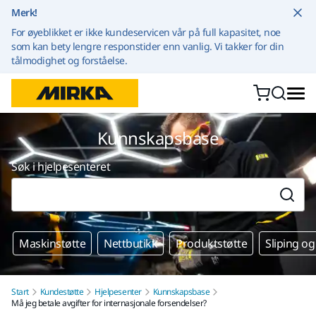
Gå til innhold
Merk!
For øyeblikket er ikke kundeservicen vår på full kapasitet, noe
som kan bety lengre responstider enn vanlig. Vi takker for din
tålmodighet og forståelse.
Kunnskapsbase
Søk i hjelpesenteret
Maskinstøtte
Nettbutikk
Produktstøtte
Sliping og
Start
Kundestøtte
Hjelpesenter
Kunnskapsbase
Må jeg betale avgifter for internasjonale forsendelser?