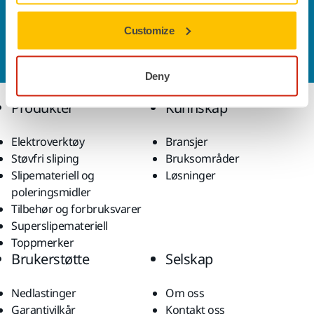
Kontakt oss
Customize
Vil du vite mer?
Ta kontakt
, så svarer støtteteamet
vårt på spørsmålene dine.
Deny
Produkter
Kunnskap
Elektroverktøy
Bransjer
Støvfri sliping
Bruksområder
Slipemateriell og
Løsninger
poleringsmidler
Tilbehør og forbruksvarer
Superslipemateriell
Toppmerker
Brukerstøtte
Selskap
Nedlastinger
Om oss
Garantivilkår
Kontakt oss