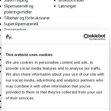
Støvfri sliping
Bruksområder
Slipemateriell og
Løsninger
poleringsmidler
Tilbehør og forbruksvarer
Superslipemateriell
Toppmerker
Brukerstøtte
Selskap
Nedlastinger
Om oss
Garantivilkår
Kontakt oss
This website uses cookies
Kundeservice
Nyheter
We use cookies to personalise content and ads, to
Hjelpesenter
Karriere
provide social media features and to analyse our traffic.
myMirka-appen
For media
We also share information about your use of our site with
For partnere
our social media, advertising and analytics partners who
Nettbutikk
may combine it with other information that you’ve
provided to them or that they’ve collected from your use
Returnere en vare
of their services.
Kundeservice
Vilkår og betingelser for