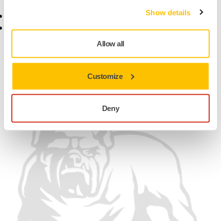
salg
Show details
Ofte stilte spørsmål
Retur av Mirkas
batteridrevne maskiner og
Allow all
batterier
Finn oss
Customize
Vi aksepterer
Deny