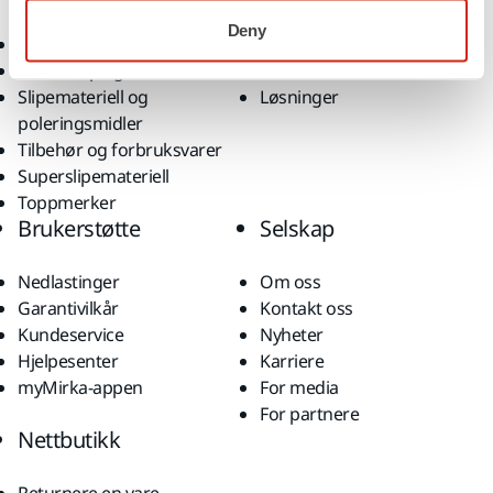
Deny
Elektroverktøy
Bransjer
Støvfri sliping
Bruksområder
Slipemateriell og
Løsninger
poleringsmidler
Tilbehør og forbruksvarer
Superslipemateriell
Toppmerker
Brukerstøtte
Selskap
Nedlastinger
Om oss
Garantivilkår
Kontakt oss
Kundeservice
Nyheter
Hjelpesenter
Karriere
myMirka-appen
For media
For partnere
Nettbutikk