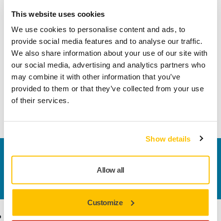
opptatt av å oppnå best mulig finish og kundetilfredshet",
This website uses cookies
sier Nicklas Lerstrand, produktsjef hos Mirka.
We use cookies to personalise content and ads, to
Siden den nye modulvognen fra Mirka er laget for å dekke
provide social media features and to analyse our traffic.
behovene dine og er enkel å oppgrader, kan du tilpasse den
We also share information about your use of our site with
slik du vil. Dette vil være én av dine beste og mest pålitelige
our social media, advertising and analytics partners who
medarbeidere, aldri langt unna der ting foregår og alltid klar
may combine it with other information that you’ve
til oppgaven.
provided to them or that they’ve collected from your use
of their services.
Les mer om Mirkas modulvogn
Show details
Kontakt oss
Vil du vite mer?
Ta kontakt
, så svarer støtteteamet
Allow all
vårt på spørsmålene dine.
Customize
Produkter
Kunnskap