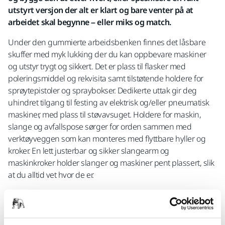
utstyrt versjon der alt er klart og bare venter på at
arbeidet skal begynne – eller miks og match.
Under den gummierte arbeidsbenken finnes det låsbare
skuffer med myk lukking der du kan oppbevare maskiner
og utstyr trygt og sikkert. Det er plass til flasker med
poleringsmiddel og rekvisita samt tilstøtende holdere for
sprøytepistoler og spraybokser. Dedikerte uttak gir deg
uhindret tilgang til festing av elektrisk og/eller pneumatisk
maskiner, med plass til støvavsuget. Holdere for maskin,
slange og avfallspose sørger for orden sammen med
verktøyveggen som kan monteres med flyttbare hyller og
kroker. En lett justerbar og sikker slangearm og
maskinkroker holder slanger og maskiner pent plassert, slik
at du alltid vet hvor de er.
"Vi ønsker at modulvognen skal dekke alle behovene du har.
Dette er den perfekte ryggsøylen for bruk av maskiner og
løsninger fra Mirka i et veldrevet verksted der man er