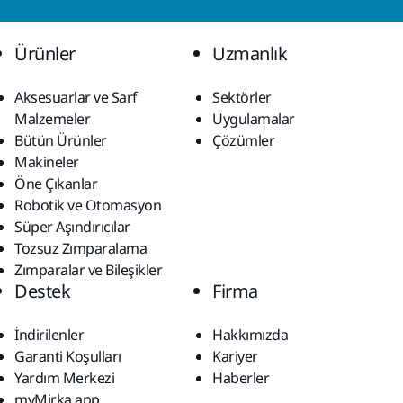
Ürünler
Uzmanlık
Aksesuarlar ve Sarf
Sektörler
Malzemeler
Uygulamalar
Bütün Ürünler
Çözümler
Makineler
Öne Çıkanlar
Robotik ve Otomasyon
Süper Aşındırıcılar
Tozsuz Zımparalama
Zımparalar ve Bileşikler
Destek
Firma
İndirilenler
Hakkımızda
Garanti Koşulları
Kariyer
Yardım Merkezi
Haberler
myMirka app