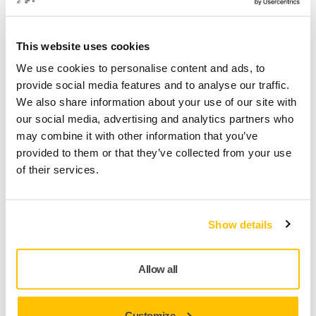
This website uses cookies
MAKINE DESTEĞI, SERVIS İPUÇLARI
We use cookies to personalise content and ads, to
provide social media features and to analyse our traffic.
Mirka DEROS/DEOS/LEROS'ta kopmuş bir
We also share information about your use of our site with
kablo nasıl onarılır?
our social media, advertising and analytics partners who
may combine it with other information that you’ve
provided to them or that they’ve collected from your use
MAKINE DESTEĞI, SERVIS İPUÇLARI
of their services.
Mirka LEROS'un destekleme pedi nasıl
değiştirilir?
Show details
Allow all
Customize