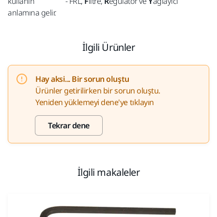
kullanın - FRL,
F
iltre,
R
egülatör ve
Y
ağlayıcı
anlamına gelir.
İlgili Ürünler
Hay aksi... Bir sorun oluştu
Ürünler getirilirken bir sorun oluştu.
Yeniden yüklemeyi dene'ye tıklayın
Tekrar dene
İlgili makaleler