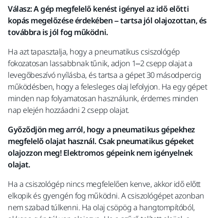
Válasz: A gép megfelelő kenést igényel az idő előtti
kopás megelőzése érdekében – tartsa jól olajozottan, és
továbbra is jól fog működni.
Ha azt tapasztalja, hogy a pneumatikus csiszológép
fokozatosan lassabbnak tűnik, adjon 1–2 csepp olajat a
levegőbeszívó nyílásba, és tartsa a gépet 30 másodpercig
működésben, hogy a felesleges olaj lefolyjon. Ha egy gépet
minden nap folyamatosan használunk, érdemes minden
nap elején hozzáadni 2 csepp olajat.
Győződjön meg arról, hogy a pneumatikus gépekhez
megfelelő olajat használ. Csak pneumatikus gépeket
olajozzon meg! Elektromos gépeink nem igényelnek
olajat.
Ha a csiszológép nincs megfelelően kenve, akkor idő előtt
elkopik és gyengén fog működni. A csiszológépet azonban
nem szabad túlkenni. Ha olaj csöpög a hangtompítóból,