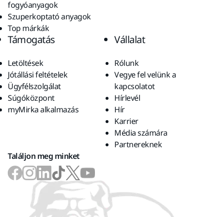
fogyóanyagok
Szuperkoptató anyagok
Top márkák
Támogatás
Vállalat
Letöltések
Rólunk
Jótállási feltételek
Vegye fel velünk a
Ügyfélszolgálat
kapcsolatot
Súgóközpont
Hírlevél
myMirka alkalmazás
Hír
Karrier
Média számára
Partnereknek
Találjon meg minket