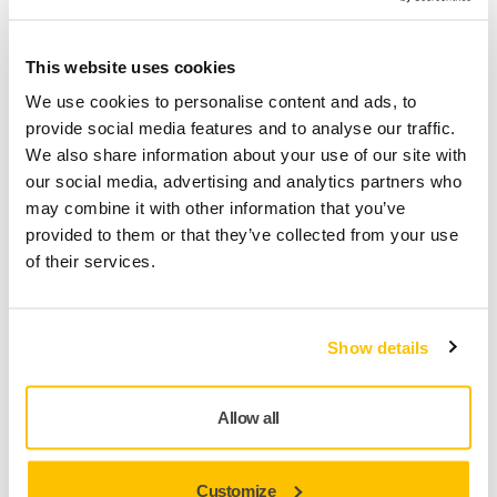
This website uses cookies
We use cookies to personalise content and ads, to
provide social media features and to analyse our traffic.
SZERSZÁMTÁMOGATÁS, TIPPEK AZ ÖNÁLLÓ SZERVIZELÉSHEZ
We also share information about your use of our site with
Hogyan lehet megjavítani a törött kábelt a
our social media, advertising and analytics partners who
Mirka DEROS/DEOS/LEROS készüléken?
may combine it with other information that you’ve
provided to them or that they’ve collected from your use
of their services.
Show details
Allow all
Customize