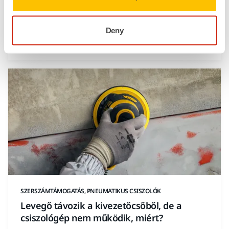
SZERSZÁMTÁMOGATÁS, FALCSISZOLÓ GÉPEK
Használható a Mirka LEROS
Deny
padlócsiszoláshoz?
SZERSZÁMTÁMOGATÁS, PNEUMATIKUS CSISZOLÓK
Levegő távozik a kivezetőcsőből, de a
csiszológép nem működik, miért?