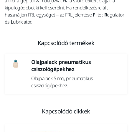
akkor a gép túl van olajozva. Ha a szűrő telített olajjal, a
kipufogódobot ki kell cserélni. Ha rendelkezésre áll,
használjon FRL egységet – az FRL jelentése
F
ilter,
R
egulator
és
L
ubricator.
Kapcsolódó termékek
Olajpalack pneumatikus
csiszológépekhez
Olajpalack 5 mg, pneumatikus
csiszológépekhez.
Kapcsolódó cikkek