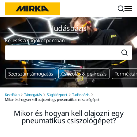
Ugrás a tartalomhoz
Tudásbázis
Keresés a súgóközpontban
Szerszámtámogatás
Csiszolás & polírozás
Terméktá
Kezdőlap
Támogatás
Súgóközpont
Tudásbázis
Mikor és hogyan kell olajozni egy pneumatikus csiszológépet
Mikor és hogyan kell olajozni egy
pneumatikus csiszológépet?