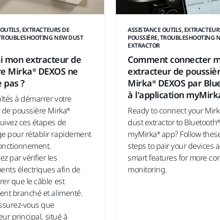
 OUTILS, EXTRACTEURS DE
ASSISTANCE OUTILS, EXTRACTEUR
 TROUBLESHOOTING NEW DUST
POUSSIÈRE, TROUBLESHOOTING 
EXTRACTOR
i mon extracteur de
Comment connecter 
re Mirka® DEXOS ne
extracteur de poussiè
 pas ?
Mirka® DEXOS par Blu
à l'application myMirk
ultés à démarrer votre
r de poussière Mirka®
Ready to connect your Mir
uivez ces étapes de
dust extractor to Bluetooth
 pour rétablir rapidement
myMirka® app? Follow thes
onctionnement.
steps to pair your devices 
 par vérifier les
smart features for more co
nts électriques afin de
monitoring.
er que le câble est
ent branché et alimenté.
assurez-vous que
eur principal, situé à