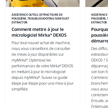
ASSISTANCE OUTILS, EXTRACTEURS DE
ASSISTANCE
POUSSIÈRE, TROUBLESHOOTING NEW DUST
POUSSIÈRE,
EXTRACTOR
EXTRACTOR
Comment mettre à jour le
Pourquo
micrologiciel Mirka® DEXOS
poussiè
démarre
Pour tout nouvel achat de machine,
nous vous conseillons de consulter
Des diffic
les mises à jour disponibles sur
extracteu
myMirka®. Optimisez les
DEXOS ? S
performances de votre Mirka® DEXOS
dépannage
en mettant à jour le micrologiciel
son bon f
depuis myMirka®. Suivez ce guide
Commencez
étape par étape pour une mise à jour
brancheme
simplifiée.
vous assur
correctem
Ensuite, 
l'interrupt