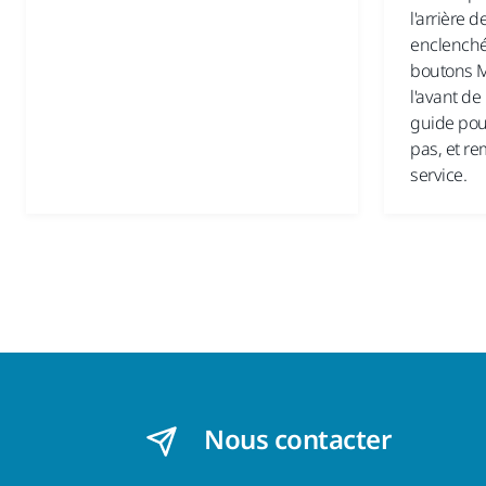
l'arrière d
enclenché
boutons M
l'avant de
guide pou
pas, et re
service.
Nous contacter