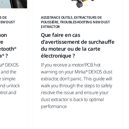
S DE
ASSISTANCE OUTILS, EXTRACTEURS DE
NEW DUST
POUSSIÈRE, TROUBLESHOOTING NEW DUST
EXTRACTOR
mon
Que faire en cas
re
d'avertissement de surchauffe
etooth®
du moteur ou de la carte
a® ?
électronique ?
ka® DEXOS
If you receive a motor/PCB hot
® and the
warning on your Mirka® DEXOS dust
e simple
extractor, don't panic. This guide will
and unlock
walk you through the steps to safely
ntrol and
resolve the issue and ensure your
dust extractor is back to optimal
performance