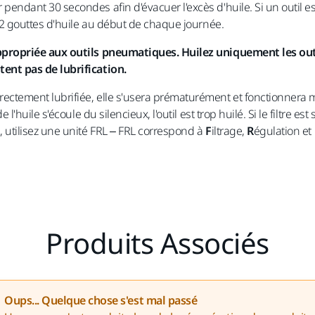
 pendant 30 secondes afin d'évacuer l'excès d'huile. Si un outil est
er 2 gouttes d'huile au début de chaque journée.
 appropriée aux outils pneumatiques. Huilez uniquement les o
tent pas de lubrification.
rectement lubrifiée, elle s'usera prématurément et fonctionnera m
e l'huile s'écoule du silencieux, l'outil est trop huilé. Si le filtre est
e, utilisez une unité FRL – FRL correspond à
F
iltrage,
R
égulation et
Produits Associés
Oups... Quelque chose s'est mal passé