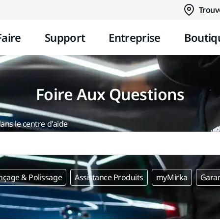
Aller au contenu
Trouv
Faire
Support
Entreprise
Boutiq
Foire Aux Questions
ans le centre d'aide
nçage & Polissage
Assistance Produits
myMirka
Garan