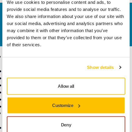
We use cookies to personalise content and ads, to
provide social media features and to analyse our traffic.
Contactaţi-ne
We also share information about your use of our site with
Doriți să aflați mai multe?
Vă rugăm să ne contactați
,
our social media, advertising and analytics partners who
iar echipa noastră de suport formată din experți vă
may combine it with other information that you’ve
va răspunde la întrebări.
provided to them or that they’ve collected from your use
of their services.
Produse
Expertiză
Show details
Scule electrice
Industrii
Șlefuire fără praf
Aplicații
Abrazivi și compuși
Soluții
Allow all
Accesorii și consumabile
Superabrazivi
Customize
Branduri de top
Asistență
Companie
Deny
Descărcări
Despre noi