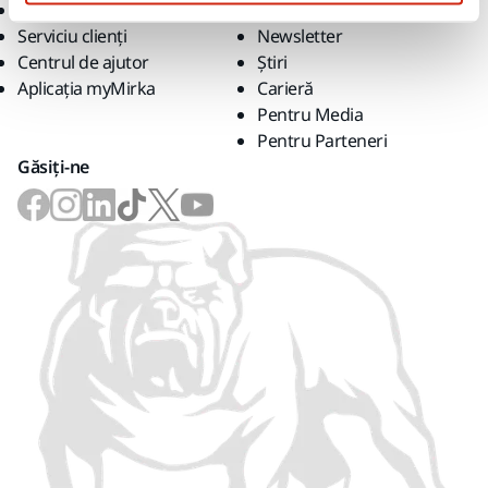
Termenii de garanție
Contactaţi-ne
Serviciu clienți
Newsletter
Centrul de ajutor
Știri
Aplicația myMirka
Carieră
Pentru Media
Pentru Parteneri
Găsiți-ne