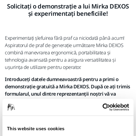
Solicitați o demonstrație a lui Mirka DEXOS
și experimentați beneficiile!
Experimentați șlefuirea fără praf ca niciodată până acum!
Aspiratorul de praf de generație următoare Mirka DEXOS
combină manevrarea ergonomică, portabilitatea și
tehnologia avansată pentru a asigura versatilitatea și
ușurința de utilizare pentru operator.
Introduceți datele dumneavoastră pentru a primi o
demonstrație gratuită a Mirka DEXOS. După ce ați trimis
formularul, unul dintre reprezentanții noștri vă va
contacta pentru a stabili o dată și o oră potrivite pentru
demonstrație.
Organizăm doar demonstrații pentru companii și
profesioniști cu cod fiscal înregistrat.
This website uses cookies