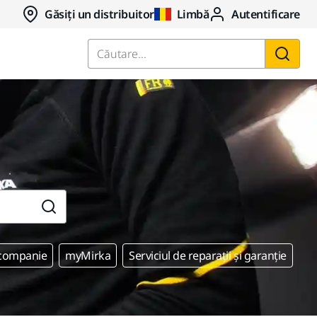
Găsiți un distribuitor
Limbă
Autentificare
Căutare...
 companie
myMirka
Serviciul de reparații și garanție