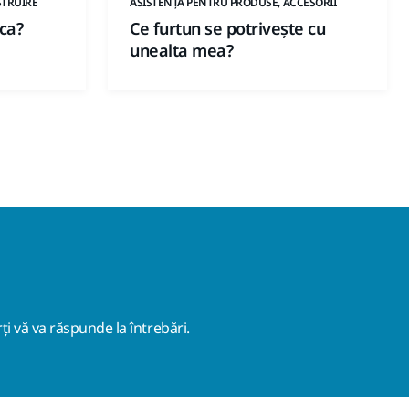
STRUIRE
ASISTENȚĂ PENTRU PRODUSE, ACCESORII
rca?
Ce furtun se potrivește cu
unealta mea?
ți vă va răspunde la întrebări.