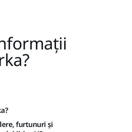
nformații
rka?
ka?
ere, furtunuri și