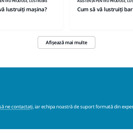
PENTRU PRODUSE, LUSTRUIRE
ASISTENȚĂ PENTRU PRODUSE, LU
ă lustruiți mașina?
Cum să vă lustruiți ba
Afișează mai multe
ă ne contactați
, iar echipa noastră de suport formată din exper