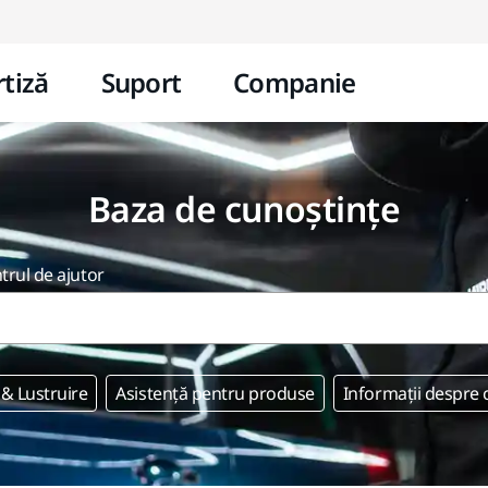
Mergi la conținut
tiză
Suport
Companie
Baza de cunoștințe
ntrul de ajutor
 & Lustruire
Asistență pentru produse
Informații despre