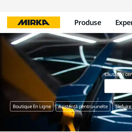
Produse
Exper
Căutați în ce
Boutique En Ligne
Asistență pentru unelte
Șlefuire