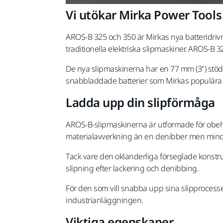
Vi utökar Mirka Power Tool
AROS-B 325 och 350 är Mirkas nya batteridriv
traditionella elektriska slipmaskiner. AROS-
De nya slipmaskinerna har en 77 mm (3") stö
snabbladdade batterier som Mirkas populära 
Ladda upp din slipförmåga
AROS-B-slipmaskinerna är utformade för obehin
materialavverkning än en denibber men mindre
Tack vare den oklanderliga förseglade konstru
slipning efter lackering och denibbing.
För den som vill snabba upp sina slipprocesser
industrianläggningen.
Viktiga egenskaper