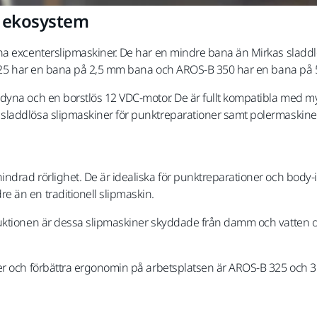
s ekosystem
na excenterslipmaskiner. De har en mindre bana än Mirkas sladdl
B 325 har en bana på 2,5 mm bana och AROS-B 350 har en bana på
ddyna och en borstlös 12 VDC-motor. De är fullt kompatibla me
sladdlösa slipmaskiner för punktreparationer samt polermaskine
drad rörlighet. De är idealiska för punktreparationer och body-i
 än en traditionell slipmaskin.
ktionen är dessa slipmaskiner skyddade från damm och vatten och 
 och förbättra ergonomin på arbetsplatsen är AROS-B 325 och 350 e