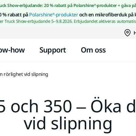
Gå till innehållet
uck Show-erbjudande: 20 % rabatt på Polarshine®-produkter + gåva p
0 % rabatt på
Polarshine®-produkter
och en mikrofiberduk på 
wer Truck Show-erbjudande 5–9.8.2026. Erbjudandet aktiveras automatisk
H
ow-how
Support
Om oss
 rörlighet vid slipning
 och 350 – Öka di
vid slipning