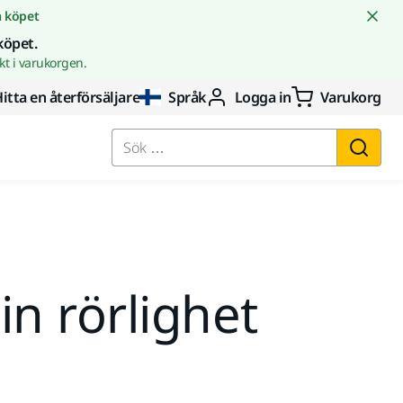
å köpet
köpet.
t i varukorgen.
itta en återförsäljare
Språk
Logga in
Varukorg
Sök …
n rörlighet