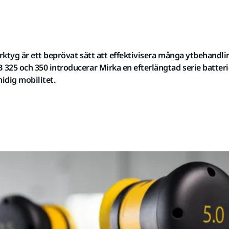
verktyg är ett beprövat sätt att effektivisera många ytbehandl
 325 och 350 introducerar Mirka en efterlängtad serie batter
idig mobilitet.