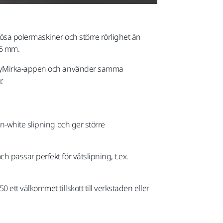
ösa polermaskiner och större rörlighet än
 5 mm.
d myMirka-appen och använder samma
r.
n-white slipning och ger större
passar perfekt för våtslipning, t.ex.
tt välkommet tillskott till verkstaden eller