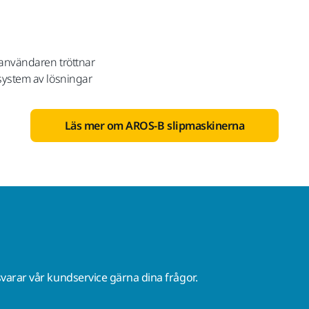
 användaren tröttnar
system av lösningar
Läs mer om AROS-B slipmaskinerna
varar vår kundservice gärna dina frågor.