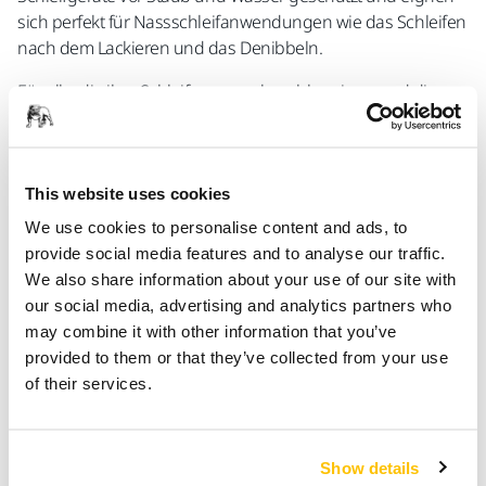
sich perfekt für Nassschleifanwendungen wie das Schleifen
nach dem Lackieren und das Denibbeln.
Für alle, die ihre Schleifprozesse beschleunigen und die
Ergonomie am Arbeitsplatz verbessern wollen, sind die
AROS-B 325 und 350 eine willkommene Ergänzung in der
Werkstatt oder in der Industrieanlage.
This website uses cookies
Hauptmerkmale
We use cookies to personalise content and ads, to
provide social media features and to analyse our traffic.
Bequeme kabellose Mobilität
We also share information about your use of our site with
Leichtes und ergonomisches Design
our social media, advertising and analytics partners who
Vibrationsarmes Schleifen verhindert Ermüdung des
may combine it with other information that you’ve
Anwenders
provided to them or that they’ve collected from your use
Kompatibilität mit dem kompletten Mirka
of their services.
Komplettlösung
Mehr erfahren über die AROS-B Schleifer
Show details