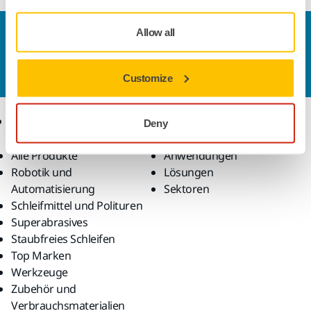
Allow all
Kontaktieren Sie uns
Sie wollen mehr über Mirka und die Produkte
erfahren?
Kontaktieren Sie uns.
Customize
Produkte
Know-how
Deny
Alle Produkte
Anwendungen
Robotik und
Lösungen
Automatisierung
Sektoren
Schleifmittel und Polituren
Superabrasives
Staubfreies Schleifen
Top Marken
Werkzeuge
Zubehör und
Verbrauchsmaterialien