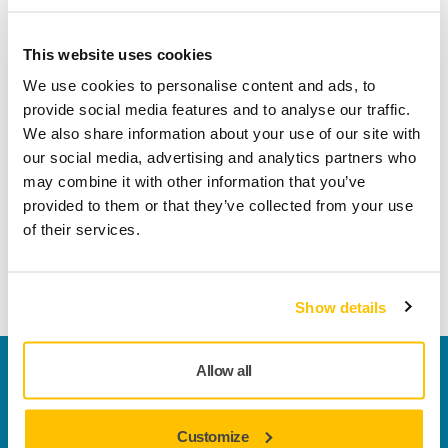
impianti industriali, i modelli AROS-B 325 e 350
rappresentano l'aggiunta ideale.
This website uses cookies
Caratteristiche principali
We use cookies to personalise content and ads, to
Comodità e mobilità senza fili
provide social media features and to analyse our traffic.
Struttura leggera ed ergonomica
We also share information about your use of our site with
Basse vibrazioni, per prevenire l'affaticamento
our social media, advertising and analytics partners who
dell'utente
may combine it with other information that you’ve
Compatibilità con l'ecosistema completo di soluzioni
provided to them or that they’ve collected from your use
Mirka
of their services.
Scopri di più sulle levigatrici AROS-B
Show details
Contattaci
Allow all
Vuoi saperne di più?
Contattaci
e il nostro team di
esperti risponderà al più presto alle tue domande.
Customize