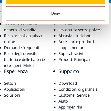
Ecommerce
Prodotti
Deny
Termini e condizioni
Utensili
generali di vendita
Levigatura senza polvere
Reso articoli acquistati
Abrasivi e lucidanti
online
Accessori e prodotti
Domande frequenti
supplementari
Reso degli utensili a
Superabrasivi
batteria e delle batterie
Prodotti Principali
intelligenti Mirka
Esperienza
Supporto
Settori
Download
Applicazioni
Condizioni di garanzia
Soluzioni
Customer Service
Aiuto
App myMirka