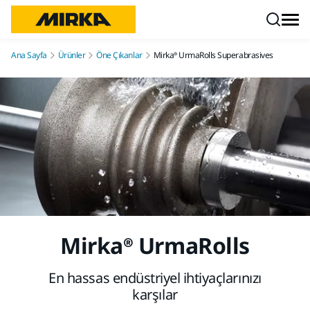
İçeriğe atla
Ana Sayfa
Ürünler
Öne Çıkanlar
Mirka® UrmaRolls Superabrasives
Mirka® UrmaRolls
En hassas endüstriyel ihtiyaçlarınızı
karşılar