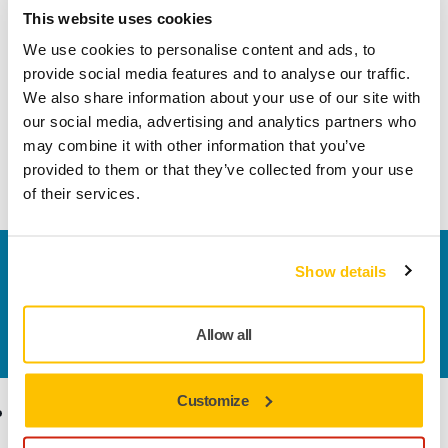
This website uses cookies
We use cookies to personalise content and ads, to
Özel güncellemelerle bilgilendirilmeye ve ilham almaya
provide social media features and to analyse our traffic.
devam edin
We also share information about your use of our site with
Bültenimize Abone Olun
our social media, advertising and analytics partners who
may combine it with other information that you’ve
Sizin gibi profesyoneller için yüzey bitirme çözümlerini,
provided to them or that they’ve collected from your use
ipuçlarını ve sektör trendlerini keşfedin.
of their services.
Bize Ulaşın
Show details
Daha fazla bilgi edinmek ister misiniz? Lütfen bizimle
iletişime geçin
ve uzman ekibimiz sorularınızı
Allow all
yanıtlasın.
Customize
Ürünler
Uzmanlık