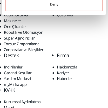
Aksesuarlar ve Sarf
Sektörler
Deny
Malzemeler
Uygulamalar
Bütün Ürünler
Çözümler
Makineler
Öne Çıkanlar
Robotik ve Otomasyon
Süper Aşındırıcılar
Tozsuz Zımparalama
Zımparalar ve Bileşikler
Destek
Firma
İndirilenler
Hakkımızda
Garanti Koşulları
Kariyer
Yardım Merkezi
Haberler
myMirka app
KVKK
Kurumsal Aydınlatma
Metni