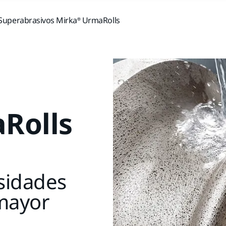
Superabrasivos Mirka® UrmaRolls
Rolls
esidades
 mayor