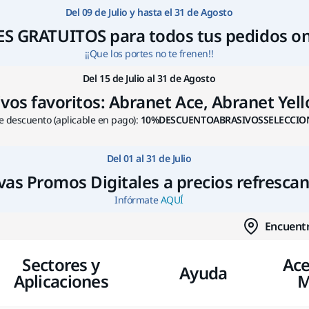
Ir a contenido
Del 09 de Julio y hasta el 31 de Agosto
S GRATUITOS para todos tus pedidos on
¡¡Que los portes no te frenen!!
Del 15 de Julio al 31 de Agosto
s favoritos: Abranet Ace, Abranet Yello
 descuento (aplicable en pago):
10%DESCUENTOABRASIVOSSELECCIO
Del 01 al 31 de Julio
as Promos Digitales a precios refresca
Infórmate
AQUÍ
Encuentr
Sectores y
Ace
Ayuda
Aplicaciones
M