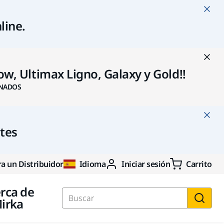
line
.
w, Ultimax Ligno, Galaxy y Gold!!
NADOS
ntes
a un Distribuidor
Idioma
Iniciar sesión
Carrito
rca de
irka
Buscar