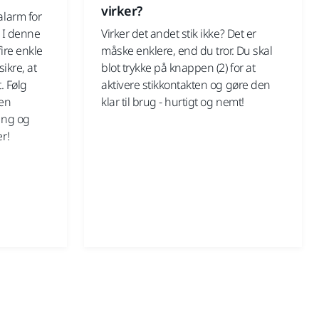
virker?
larm for
 I denne
Virker det andet stik ikke? Det er
ire enkle
måske enklere, end du tror. Du skal
sikre, at
blot trykke på knappen (2) for at
. Følg
aktivere stikkontakten og gøre den
 en
klar til brug - hurtigt og nemt!
ing og
r!