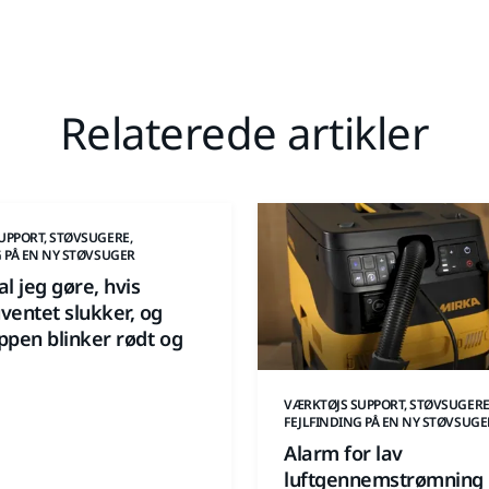
Relaterede artikler
UPPORT, STØVSUGERE,
G PÅ EN NY STØVSUGER
l jeg gøre, hvis
ventet slukker, og
ppen blinker rødt og
VÆRKTØJS SUPPORT, STØVSUGERE
FEJLFINDING PÅ EN NY STØVSUGE
Alarm for lav
luftgennemstrømning