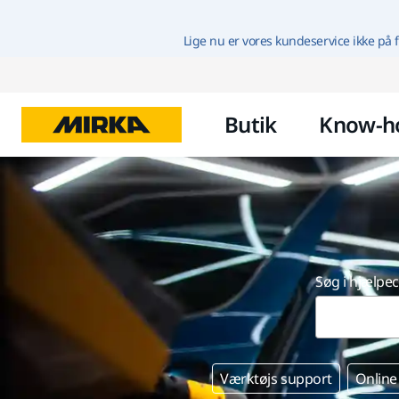
Lige nu er vores kundeservice ikke på f
Butik
Know-h
Søg i hjælpe
Værktøjs support
Online