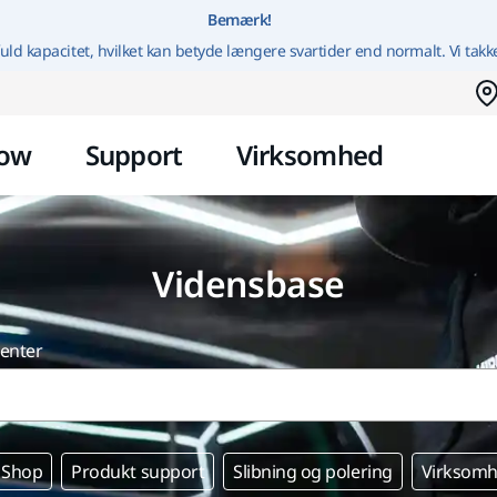
Gå til indhold
Bemærk!
uld kapacitet, hvilket kan betyde længere svartider end normalt. Vi takk
ow
Support
Virksomhed
Vidensbase
center
 Shop
Produkt support
Slibning og polering
Virksomh