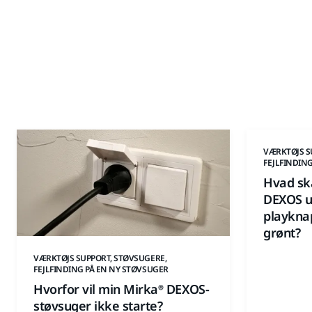
VÆRKTØJS S
FEJLFINDIN
Hvad ska
DEXOS u
playkna
grønt?
VÆRKTØJS SUPPORT, STØVSUGERE,
FEJLFINDING PÅ EN NY STØVSUGER
Hvorfor vil min Mirka® DEXOS-
støvsuger ikke starte?