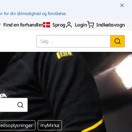
er for din tålmodighed og forståelse.
Find en forhandler
Sprog
Login
Indkøbsvogn
Søg ...
edsoplysninger
myMirka