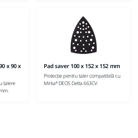
90 x 90 x
Pad saver 100 x 152 x 152 mm
Protecție pentru taler compatibilă cu
u talere
Mirka® DEOS Delta 663CV.
 mm.