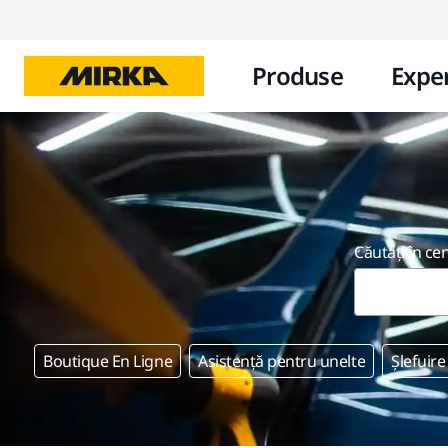
Produse
Exper
Căutați în ce
Boutique En Ligne
Asistență pentru unelte
Șlefuire