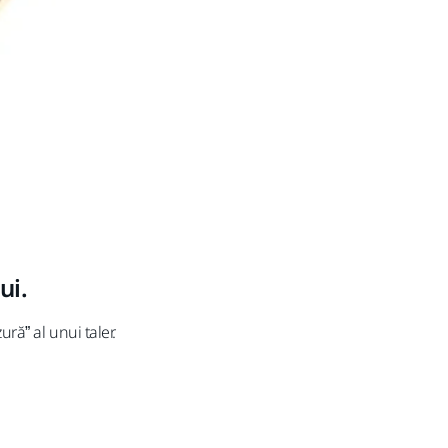
ui.
ură” al unui taler.