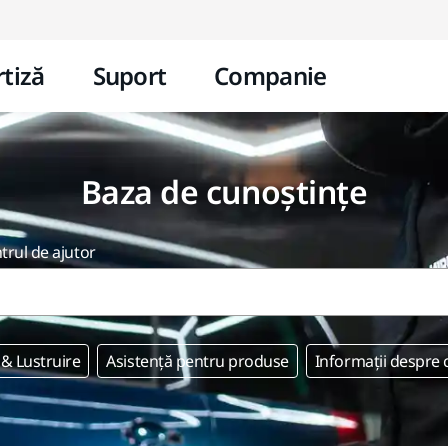
Mergi la conținut
tiză
Suport
Companie
Baza de cunoștințe
ntrul de ajutor
 & Lustruire
Asistență pentru produse
Informații despre