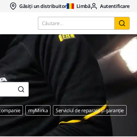
Găsiți un distribuitor
Limbă
Autentificare
Căutare...
 companie
myMirka
Serviciul de reparații și garanție