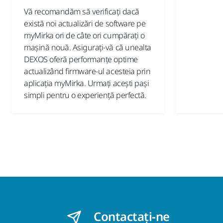
Vă recomandăm să verificați dacă
există noi actualizări de software pe
myMirka ori de câte ori cumpărați o
mașină nouă. Asigurați-vă că unealta
DEXOS oferă performanțe optime
actualizând firmware-ul acesteia prin
aplicația myMirka. Urmați acești pași
simpli pentru o experiență perfectă.
Contactaţi-ne