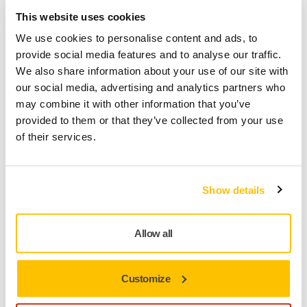
This website uses cookies
VÆRKTØJS SUPPORT, STØVSUGERE, FEJLFINDING PÅ EN NY
STØVSUGER
We use cookies to personalise content and ads, to
Hvad skal jeg gøre, hvis DEXOS uventet
provide social media features and to analyse our traffic.
slukker, og playknappen blinker rødt og
We also share information about your use of our site with
grønt?
our social media, advertising and analytics partners who
may combine it with other information that you’ve
provided to them or that they’ve collected from your use
of their services.
Show details
Allow all
Customize
VÆRKTØJS SUPPORT, STØVSUGERE, FEJLFINDING PÅ EN NY
STØVSUGER