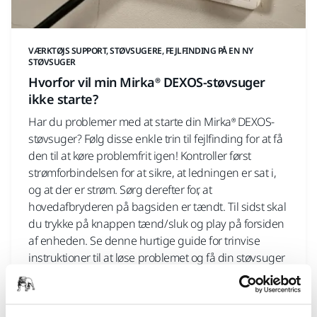
VÆRKTØJS SUPPORT, STØVSUGERE, FEJLFINDING PÅ EN NY
STØVSUGER
Hvorfor vil min Mirka® DEXOS-støvsuger
ikke starte?
Har du problemer med at starte din Mirka® DEXOS-
støvsuger? Følg disse enkle trin til fejlfinding for at få
den til at køre problemfrit igen! Kontroller først
strømforbindelsen for at sikre, at ledningen er sat i,
og at der er strøm. Sørg derefter for, at
hovedafbryderen på bagsiden er tændt. Til sidst skal
du trykke på knappen tænd/sluk og play på forsiden
af enheden. Se denne hurtige guide for trinvise
instruktioner til at løse problemet og få din støvsuger
til at fungere!