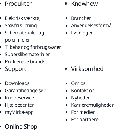
Produkter
Knowhow
Elektrisk værktøj
Brancher
Støvfri slibning
Anvendelsesformål
Slibematerialer og
Løsninger
polermidler
Tilbehør og forbrugsvarer
Superslibematerialer
Profilerede brands
Support
Virksomhed
Downloads
Om os
Garantibetingelser
Kontakt os
Kundeservice
Nyheder
Hjælpecenter
Karrieremuligheder
myMirka-app
For medier
For partnere
Online Shop