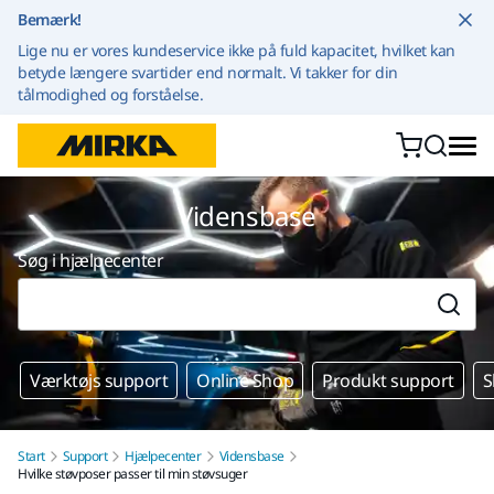
Gå til indhold
Bemærk!
Lige nu er vores kundeservice ikke på fuld kapacitet, hvilket kan
betyde længere svartider end normalt. Vi takker for din
tålmodighed og forståelse.
Vidensbase
Søg i hjælpecenter
Værktøjs support
Online Shop
Produkt support
S
Start
Support
Hjælpecenter
Vidensbase
Hvilke støvposer passer til min støvsuger