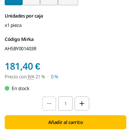
Unidades por caja
x1 pieza
Código Mirka
AH5BY001403R
Precio con IVA 21 %
181,40 €
Precio con
IVA
21 %
0 %
En stock
Select quantity value
Añadir al carrito