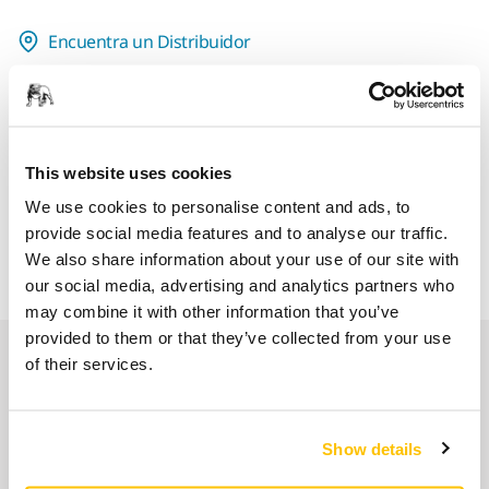
Encuentra un Distribuidor
LAS VENTAJAS DE MIRKA.ES
Entregas en toda España (excepto Canarias, Ceuta y
Melilla)
This website uses cookies
Envío gratuito para pedidos superiores a 49,90€, IVA
incl.
We use cookies to personalise content and ads, to
provide social media features and to analyse our traffic.
Pago Seguro
We also share information about your use of our site with
Seguimiento de envío
our social media, advertising and analytics partners who
may combine it with other information that you’ve
provided to them or that they’ve collected from your use
Nuestros servicios
of their services.
Servicio Posventa exclusivo de Mirka
Show details
Atención al Cliente de Mirka