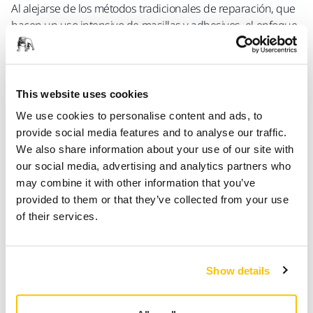
Al alejarse de los métodos tradicionales de reparación, que
hacen un uso intensivo de masillas y adhesivos, el enfoque
de Mirka y 4Plastic permite que las piezas reparadas se
comporten, funcionen y flexionen como se pretendía
originalmente, lo que da como resultado una reparación
más duradera, fiable y estructuralmente alineada.
This website uses cookies
We use cookies to personalise content and ads, to
Sacar el máximo rendimiento a la reparación de
provide social media features and to analyse our traffic.
plásticos
We also share information about your use of our site with
Cuando se realizan correctamente, las reparaciones de
our social media, advertising and analytics partners who
plástico ofrecen ventajas significativas en todo el
may combine it with other information that you’ve
ecosistema de la reparación de golpes. Para las
provided to them or that they’ve collected from your use
aseguradoras, proporciona una vía clara para reducir los
of their services.
costes generales de reparación al reducir la dependencia
de las costosas piezas de recambio. Para los consumidores,
garantiza componentes originales más seguros y que
Show details
encajan mejor, preservando la integridad del vehículo y
evitando las inconsistencias que suelen asociarse a los