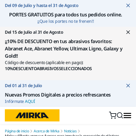
Ir a contenido
Del 09 de Julio y hasta el 31 de Agosto
PORTES GRATUITOS para todos tus pedidos online
.
¡¡Que los portes no te frenen!!
Del 15 de Julio al 31 de Agosto
¡¡10% DE DESCUENTO en tus abrasivos favoritos:
Abranet Ace, Abranet Yellow, Ultimax Ligno, Galaxy y
Gold!!
Código de descuento (aplicable en pago):
10%DESCUENTOABRASIVOSSELECCIONADOS
Del 01 al 31 de Julio
Nuevas Promos Digitales a precios refrescantes
Infórmate
AQUÍ
Página de inicio
Acerca de Mirka
Noticias
Mirka y 4Plastic unen sus fuerzas para impulsar la reparación de plásticos