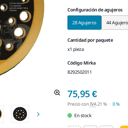
Configuración de agujeros
28 Agujeros
44 Agujer
Cantidad por paquete
x1 pieza
Código Mirka
8292502011
Precio 
75,95 €
Precio con
IVA
21 %
0 %
En stock