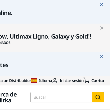
line
.
w, Ultimax Ligno, Galaxy y Gold!!
NADOS
ntes
a un Distribuidor
Idioma
Iniciar sesión
Carrito
rca de
irka
Buscar