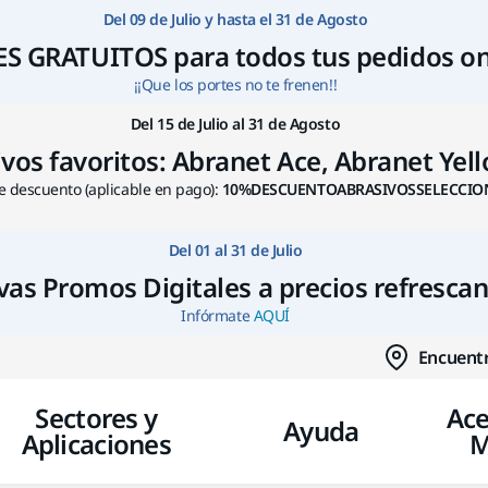
Ir a contenido
Del 09 de Julio y hasta el 31 de Agosto
S GRATUITOS para todos tus pedidos on
¡¡Que los portes no te frenen!!
Del 15 de Julio al 31 de Agosto
s favoritos: Abranet Ace, Abranet Yello
 descuento (aplicable en pago):
10%DESCUENTOABRASIVOSSELECCIO
Del 01 al 31 de Julio
as Promos Digitales a precios refresca
Infórmate
AQUÍ
Encuentr
Sectores y
Ace
Ayuda
Aplicaciones
M