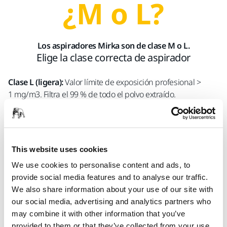
¿M o L?
Los aspiradores Mirka son de clase M o L.
Elige la clase correcta de aspirador
Clase L (ligera):
Valor límite de exposición profesional >
1 mg/m3. Filtra el 99 % de todo el polvo extraído.
Aspiradores Mirka adecuados: Mirka 1025 L, Mirka 1125 L y
Mirka 1230 L
This website uses cookies
Clase M (media):
Valor límite de exposición profesional >
0,1 mg/m3, así como la exposición al polvo de madera. Filtra
We use cookies to personalise content and ads, to
el 99,95 % de todo el polvo extraído.
provide social media features and to analyse our traffic.
We also share information about your use of our site with
Aspiradores Mirka adecuados: Mirka 1230 M y Mirka 1242 M
our social media, advertising and analytics partners who
may combine it with other information that you’ve
Además, Mirka ofrece un filtro HEPA para los aspiradores
provided to them or that they’ve collected from your use