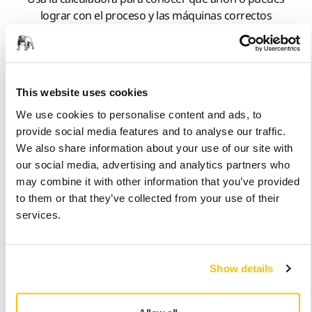
lograr con el proceso y las máquinas correctos
¿Cuál es tu principal sector de actividad?
Constructor de yates
This website uses cookies
We use cookies to personalise content and ads, to
Empresa de mantenimiento o reacondicionamiento
provide social media features and to analyse our traffic.
We also share information about your use of our site with
Yacht type
our social media, advertising and analytics partners who
may combine it with other information that you’ve provided
to them or that they’ve collected from your use of their
services.
Motor
Vela
Ambos
¿Cuántas embarcaciones construyes al año?
Show details