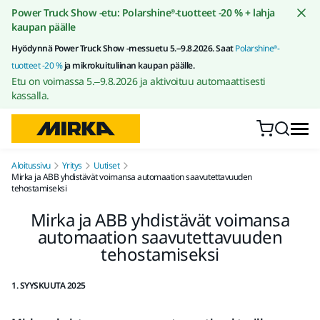
Siirry sisältöön
Power Truck Show -etu: Polarshine®-tuotteet -20 % + lahja
kaupan päälle
Hyödynnä Power Truck Show -messuetu 5.–9.8.2026. Saat
Polarshine®-
tuotteet -20 %
ja mikrokuituliinan kaupan päälle.
Etu on voimassa 5.–9.8.2026 ja aktivoituu automaattisesti
kassalla.
Aloitussivu
Yritys
Uutiset
Mirka ja ABB yhdistävät voimansa automaation saavutettavuuden
tehostamiseksi
Mirka ja ABB yhdistävät voimansa
automaation saavutettavuuden
tehostamiseksi
1. SYYSKUUTA 2025