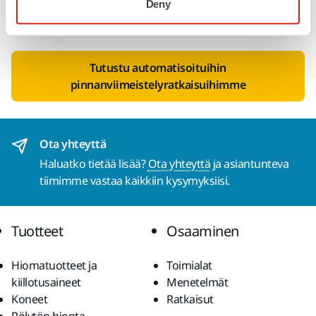
Deny
stefan.sjoberg@mirka.com
evald.lassus@mirka.com
Tutustu automatisoituihin
pinnanviimeistelyratkaisuihimme
Ota yhteyttä
Haluatko tietää lisää?
Ota yhteyttä
ja asiantunteva
tiimimme vastaa kaikkiin kysymyksiisi.
Tuotteet
Osaaminen
Hiomatuotteet ja
Toimialat
kiillotusaineet
Menetelmät
Koneet
Ratkaisut