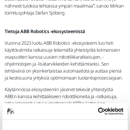
nähneet tuloksia tehtaissa ympäri maailmaa”, sanoo Mirkan
toimitusjohtaja Stefan Sjöberg.
Tietoja ABB Robotics -ekosysteemistä
Vuonna 2023 luotu ABB Robotics -ekosysteemi luo heti
käyttövalmiita ratkaisuja tekemällä yhteistyötä kolmansien
osapuolten kanssa uusien robotiikkaratkaisujen, -
ohjelmistojen ja -lisätarvikkeiden kehittämiseksi. Sen
tehtävänä on yksinkertaistaa automaatiota ja auttaa pieniä
ja keskisuuria yrityksiä optimoimaan tuotantoprosessejaan.
Käytännössä ekosysteemin jäsenet tekevät yhteistyötä
ABB:n kanssa kehittääkseen robottikoneita ja -ratkaisuja,
jotka integroituvat saumattomasti ABB:n kattavaan
automaatiovalikoimaan – mukaan lukien teollisuusrobotit,
yhteistyörobotit (cobotit), edistyneet ohjelmistot, kuten
RobotStudio™ ja OmniCore™-ohjausalusta. Nämä ratkaisut