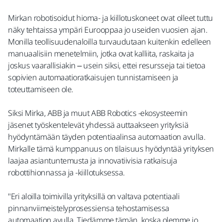
Mirkan robotisoidut hioma- ja kiillotuskoneet ovat olleet tuttu
näky tehtaissa ympäri Eurooppaa jo useiden vuosien ajan.
Monilla teollisuudenaloilla turvaudutaan kuitenkin edelleen
manuaalisiin menetelmiin, jotka ovat kalliita, raskaita ja
joskus vaarallisiakin – usein siksi, ettei resursseja tai tietoa
sopivien automaatioratkaisujen tunnistamiseen ja
toteuttamiseen ole.
Siksi Mirka, ABB ja muut ABB Robotics -ekosysteemin
jäsenet työskentelevät yhdessä auttaakseen yrityksiä
hyödyntämään täyden potentiaalinsa automaation avulla.
Mirkalle tämä kumppanuus on tilaisuus hyödyntää yrityksen
laajaa asiantuntemusta ja innovatiivisia ratkaisuja
robottihionnassa ja -kiillotuksessa.
"Eri aloilla toimivilla yrityksillä on valtava potentiaali
pinnanviimeistelyprosessiensa tehostamisessa
automaation avulla. Tiedämme tämän, koska olemme jo