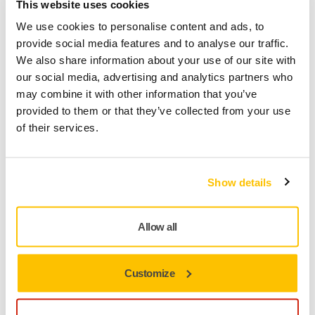
on mukautettu vastaamaan loppukäyttäjien erityistarpeita,
This website uses cookies
mikä mahdollistaa suuremman joustavuuden,
We use cookies to personalise content and ads, to
suorituskyvyn ja helpomman käyttöönoton monenlaisissa
provide social media features and to analyse our traffic.
menetelmissä.
We also share information about your use of our site with
our social media, advertising and analytics partners who
Evald Lassus, Business Sector Manager Mirkalta,
may combine it with other information that you’ve
huomauttaa:
provided to them or that they’ve collected from your use
"Mirka on kehittänyt pinnanviimeistelyratkaisuja yli
of their services.
kahdeksankymmenen vuoden ajan, ja ABB – alun perin
ASEA Brown Boveri – on ollut automaation edelläkävijä 1970-
luvulta lähtien. Yhdessä meillä on valtavasti kokemusta.
Show details
Tämä uusi yhteistyö laajentaa kykyämme kehittää ja
toimittaa automatisoidun pinnanviimeistelyn johtavia
ratkaisuja sekä nykyisille että tuleville asiakkaille."
Allow all
Lisätiedot: Mirkan toimitusjohtaja Stefan Sjöberg tai
Mirkan Business Sector Manager Evald Lassus.
Customize
Sähköposti: