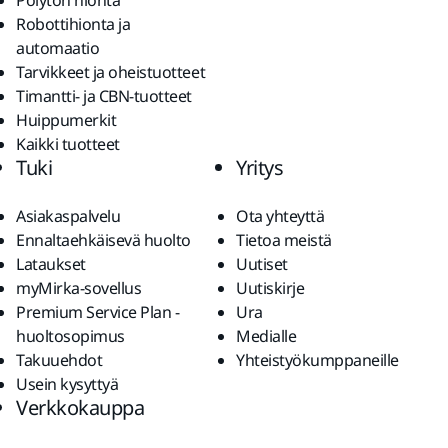
Pölytön hionta
Robottihionta ja
automaatio
Tarvikkeet ja oheistuotteet
Timantti- ja CBN-tuotteet
Huippumerkit
Kaikki tuotteet
Tuki
Yritys
Asiakaspalvelu
Ota yhteyttä
Ennaltaehkäisevä huolto
Tietoa meistä
Lataukset
Uutiset
myMirka-sovellus
Uutiskirje
Premium Service Plan -
Ura
huoltosopimus
Medialle
Takuuehdot
Yhteistyökumppaneille
Usein kysyttyä
Verkkokauppa