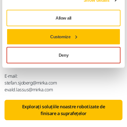
Boveri – a fost un pionier în automatizare încă din anii 1970.
Împreună, aducem o bogată experiență. Această nouă
colaborare ne permite să extindem capacitatea de a
Allow all
dezvolta și de a oferi soluții de vârf în domeniul finisării
automate a suprafețelor, atât pentru clienții existenți, cât și
pentru cei viitori.”
Customize
Pentru mai multe informații, vă rugăm să luați legătura
cu Stefan Sjöberg, CEO al Mirka, sau Evald Lassus,
Deny
manager pentru sectorul de afaceri la Mirka.
E-mail:
stefan.sjoberg@mirka.com
evald.lassus@mirka.com
Explorați soluțiile noastre robotizate de
finisare a suprafețelor