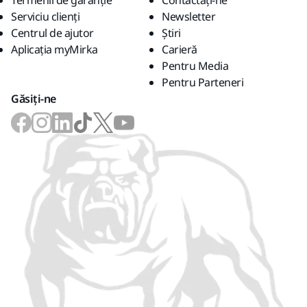
Termenii de garanție
Contactaţi-ne
Serviciu clienți
Newsletter
Centrul de ajutor
Știri
Aplicația myMirka
Carieră
Pentru Media
Pentru Parteneri
Găsiți-ne