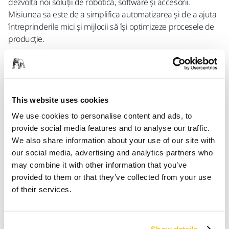
dezvolta noi soluții de robotică, software și accesorii.
Misiunea sa este de a simplifica automatizarea și de a ajuta
întreprinderile mici și mijlocii să își optimizeze procesele de
producție.
În practică, membrii ecosistemului colaborează cu ABB
pentru a dezvolta unelte și soluții robotice, care se
integrează perfect cu întregul portofoliu de automatizare al
ABB, inclusiv roboți industriali, roboți colaborativi (coboți),
This website uses cookies
software avansat precum RobotStudio™ și platforma de
We use cookies to personalise content and ads, to
control OmniCore™. Aceste soluții sunt adaptate pentru a
provide social media features and to analyse our traffic.
satisface nevoile specifice ale utilizatorilor finali, permițând o
We also share information about your use of our site with
flexibilitate, performanță și ușurință sporite în implementare
our social media, advertising and analytics partners who
într-o gamă largă de aplicații.
may combine it with other information that you’ve
provided to them or that they’ve collected from your use
Evald Lassus, manager de sector de afaceri la Mirka, a
of their services.
comentat:
Mirka dezvoltă soluții de finisare a suprafețelor de peste
optzeci de ani, iar ABB – și predecesorul său ASEA Brown
Show details