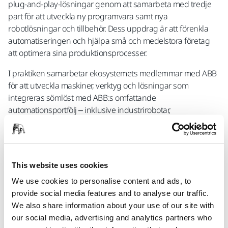
plug-and-play-lösningar genom att samarbeta med tredje
part för att utveckla ny programvara samt nya
robotlösningar och tillbehör. Dess uppdrag är att förenkla
automatiseringen och hjälpa små och medelstora företag
att optimera sina produktionsprocesser.
I praktiken samarbetar ekosystemets medlemmar med ABB
för att utveckla maskiner, verktyg och lösningar som
integreras sömlöst med ABB:s omfattande
automationsportfölj – inklusive industrirobotar,
samarbetande robotar (cobotar), avancerad programvara
som RobotStudio™ och den OmniCore™
kontrollplattformen. Dessa lösningar är skräddarsydda för
att möta specifika slutanvändarbehov, vilket möjliggör större
This website uses cookies
flexibilitet, prestanda och enkel implementering inom en
We use cookies to personalise content and ads, to
mängd olika applikationer.
provide social media features and to analyse our traffic.
We also share information about your use of our site with
Evald Lassus, affärssektorchef på Mirka, kommenterade:
our social media, advertising and analytics partners who
"Mirka har utvecklat ytbehandlingslösningar i över åttio år,