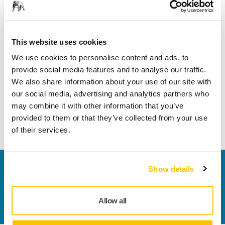
livrons pas à l'étranger et dans les DROM-COM
This website uses cookies
BOUTIQUE EN LIGNE, EXPÉDITION ET LIVRAISON
We use cookies to personalise content and ads, to
Puis-je modifier mon adresse de livraison ?
provide social media features and to analyse our traffic.
Aucun changement ne peut être effectué après une
We also share information about your use of our site with
validation de commande.
our social media, advertising and analytics partners who
may combine it with other information that you’ve
provided to them or that they’ve collected from your use
Voir plus
of their services.
Nous contacter
Show details
Vous souhaitez en savoir plus ?
Prenez contact avec
nous
et notre équipe d'experts répondra à vos
Allow all
questions.