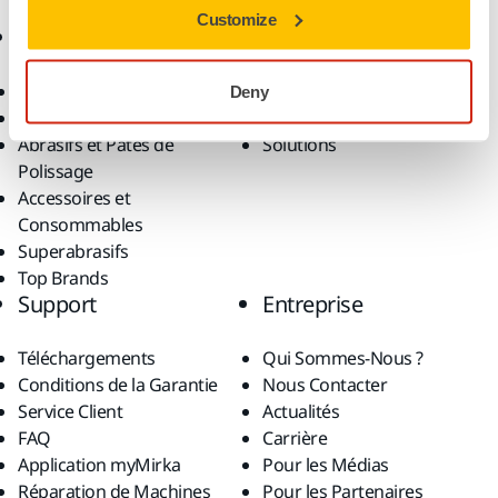
Customize
Produits
Savoir-Faire
Outils Électroportatifs
Secteurs
Deny
Ponçage Sans Poussière
Applications
Abrasifs et Pâtes de
Solutions
Polissage
Accessoires et
Consommables
Superabrasifs
Top Brands
Support
Entreprise
Téléchargements
Qui Sommes-Nous ?
Conditions de la Garantie
Nous Contacter
Service Client
Actualités
FAQ
Carrière
Application myMirka
Pour les Médias
Réparation de Machines
Pour les Partenaires