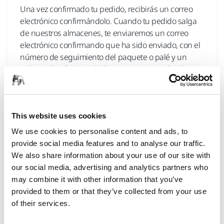
Una vez confirmado tu pedido, recibirás un correo
electrónico confirmándolo. Cuando tu pedido salga
de nuestros almacenes, te enviaremos un correo
electrónico confirmando que ha sido enviado, con el
número de seguimiento del paquete o palé y un
enlace a la página web de nuestro proveedor de
servicio
This website uses cookies
TIENDA ONLINE, ENVÍO Y ENTREGA
We use cookies to personalise content and ads, to
¿Qué plazo de entrega tiene mi pedido?
provide social media features and to analyse our traffic.
Para los paquetes, el plazo de entrega estimado es
We also share information about your use of our site with
de 48h-72h según el destino, y para los palés de 3 a
our social media, advertising and analytics partners who
5 días a partir de la fecha y hora de confirmación del
may combine it with other information that you’ve
pedido. Las salidas se realizan de lunes a viernes,
provided to them or that they’ve collected from your use
excepto los días festivos. En este caso, el plazo de
of their services.
entrega estimado se da a título ind