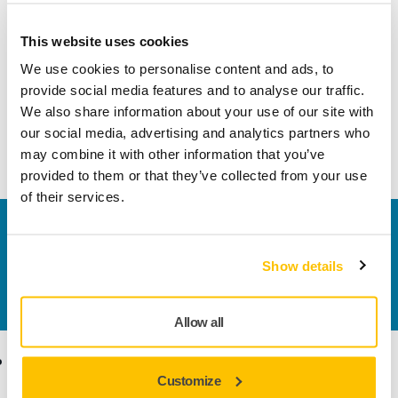
La prochaine étape est de commencer à travailler sur le
réactualisation du site local, en commençant par le site
This website uses cookies
français de Mirka, qui servira en même temps de projet
We use cookies to personalise content and ads, to
pour créer des flux de travail à utiliser dans le processus de
provide social media features and to analyse our traffic.
localisation pour d'autres marchés. L'objectif est que le site
We also share information about your use of our site with
français soit lancé à l'été 2022 et que les sites des autres
our social media, advertising and analytics partners who
marchés clés, comme le Royaume-Uni et l'Allemagne, soient
may combine it with other information that you’ve
lancés avant la fin de l'année.
provided to them or that they’ve collected from your use
of their services.
Nous contacter
Vous souhaitez en savoir plus ?
Prenez contact avec
Show details
nous
et notre équipe d'experts répondra à vos
questions.
Allow all
Produits
Savoir-Faire
Customize