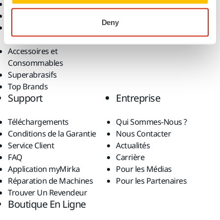
Outils Électroportatifs
Secteurs
Ponçage Sans Poussière
Applications
Deny
Abrasifs et Pâtes de
Solutions
Polissage
Accessoires et
Consommables
Superabrasifs
Top Brands
Support
Entreprise
Téléchargements
Qui Sommes-Nous ?
Conditions de la Garantie
Nous Contacter
Service Client
Actualités
FAQ
Carrière
Application myMirka
Pour les Médias
Réparation de Machines
Pour les Partenaires
Trouver Un Revendeur
Boutique En Ligne