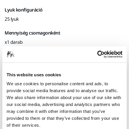
Lyuk konfiguráció
25 lyuk
Mennyiség csomagonként
x1 darab
Mirka kód
MIW9514312
This website uses cookies
We use cookies to personalise content and ads, to
provide social media features and to analyse our traffic.
Termékinformációk
We also share information about your use of our site with
our social media, advertising and analytics partners who
Műszaki részletek
Letöltések
may combine it with other information that you’ve
provided to them or that they’ve collected from your use
Csiszolótalp Ø 225 mm Mirka® LEROS és LEROS-S számára.
of their services.