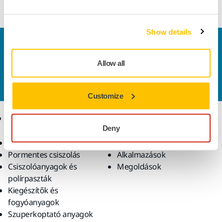
Show details
Vegye fel velünk a kapcsolatot
Szeretne többet tudni?
Kérjük, vegye fel velünk a
Allow all
kapcsolatot
és szakértő Támogató csapatunk
válaszol kérdéseire.
Customize
Termékek
Tudásbázis
Deny
Elektromos szerszámok
Iparágak
Pormentes csiszolás
Alkalmazások
Csiszolóanyagok és
Megoldások
polírpaszták
Kiegészítők és
fogyóanyagok
Szuperkoptató anyagok