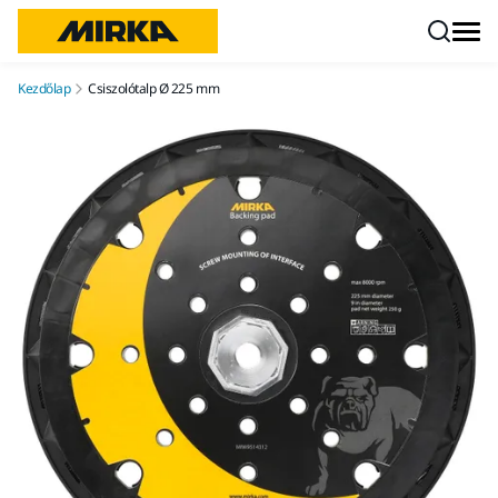
Ugrás a tartalomhoz
Kezdőlap
Csiszolótalp Ø 225 mm