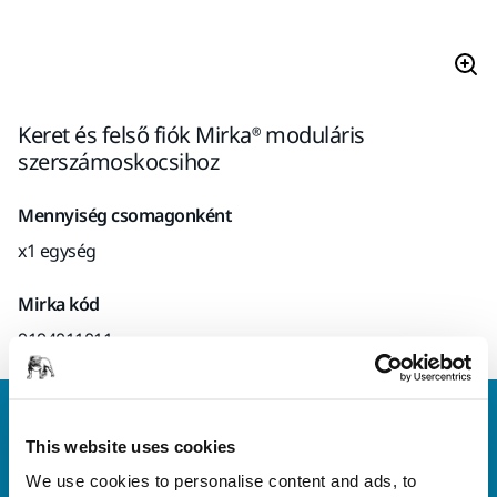
Keret és felső fiók Mirka® moduláris
szerszámoskocsihoz
Mennyiség csomagonként
x1 egység
Mirka kód
9194011011
Vegye fel velünk a kapcsolatot
This website uses cookies
Szeretne többet tudni?
Kérjük, vegye fel velünk a
kapcsolatot
és szakértő Támogató csapatunk
We use cookies to personalise content and ads, to