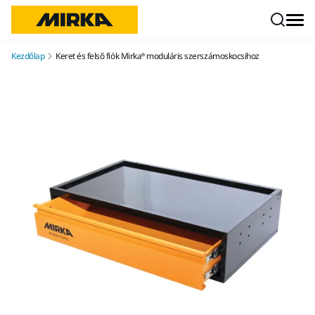
Ugrás a tartalomhoz
Kezdőlap
Keret és felső fiók Mirka® moduláris szerszámoskocsihoz