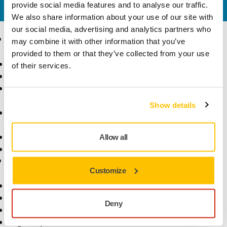
válaszol kérdéseire.
provide social media features and to analyse our traffic.
We also share information about your use of our site with
our social media, advertising and analytics partners who
Termékek
Tudásbázis
may combine it with other information that you’ve
provided to them or that they’ve collected from your use
Elektromos szerszámok
Iparágak
of their services.
Pormentes csiszolás
Alkalmazások
Csiszolóanyagok és
Megoldások
polírpaszták
Show details
Kiegészítők és
fogyóanyagok
Szuperkoptató anyagok
Allow all
Top márkák
Támogatás
Vállalat
Customize
Letöltések
Rólunk
Jótállási feltételek
Vegye fel velünk a
Deny
Ügyfélszolgálat
kapcsolatot
Súgóközpont
Hírlevél