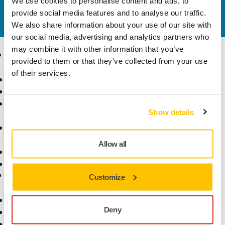
We use cookies to personalise content and ads, to
kapcsolatot
és szakértő Támogató csapatunk
provide social media features and to analyse our traffic.
válaszol kérdéseire.
We also share information about your use of our site with
our social media, advertising and analytics partners who
may combine it with other information that you’ve
Termékek
Tudásbázis
provided to them or that they’ve collected from your use
of their services.
Elektromos szerszámok
Iparágak
Pormentes csiszolás
Alkalmazások
Csiszolóanyagok és
Megoldások
Show details
polírpaszták
Kiegészítők és
fogyóanyagok
Allow all
Szuperkoptató anyagok
Top márkák
Támogatás
Vállalat
Customize
Letöltések
Rólunk
Deny
Jótállási feltételek
Vegye fel velünk a
Ügyfélszolgálat
kapcsolatot