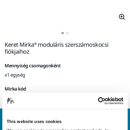
Keret Mirka® moduláris szerszámoskocsi
fiókjaihoz
Mennyiség csomagonként
x1 egység
Mirka kód
9194011911
Vegye fel velünk a kapcsolatot
This website uses cookies
Szeretne többet tudni?
Kérjük, vegye fel velünk a