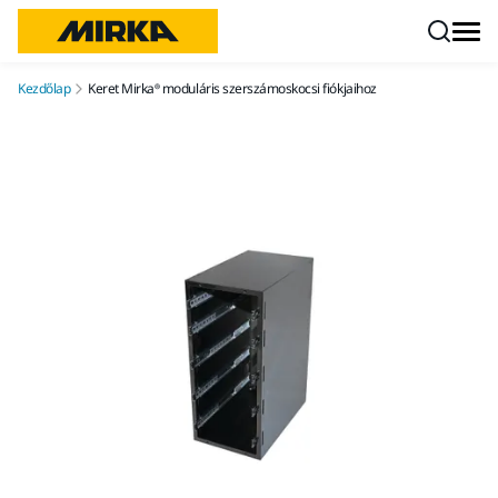
Ugrás a tartalomhoz
Kezdőlap
Keret Mirka® moduláris szerszámoskocsi fiókjaihoz