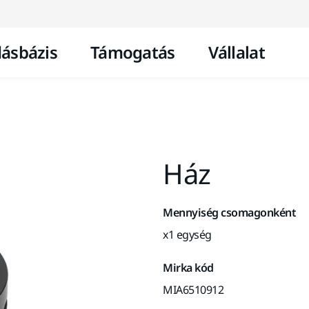
Ugrás a tartalomhoz
ásbázis
Támogatás
Vállalat
Ház
Mennyiség csomagonként
x1 egység
Mirka kód
MIA6510912