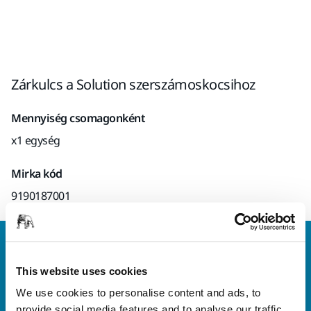
Zárkulcs a Solution szerszámoskocsihoz
Mennyiség csomagonként
x1 egység
Mirka kód
9190187001
Vegye fel velünk a kapcsolatot
Szeretne többet tudni?
Kérjük, vegye fel velünk a
This website uses cookies
kapcsolatot
és szakértő Támogató csapatunk
We use cookies to personalise content and ads, to
válaszol kérdéseire.
provide social media features and to analyse our traffic.