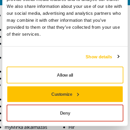
We also share information about your use of our site with
our social media, advertising and analytics partners who
Termékek
Tudásbázis
may combine it with other information that you’ve
provided to them or that they’ve collected from your use
Elektromos szerszámok
Iparágak
of their services.
Pormentes csiszolás
Alkalmazások
Csiszolóanyagok és
Megoldások
polírpaszták
Show details
Kiegészítők és
fogyóanyagok
Szuperkoptató anyagok
Allow all
Top márkák
Támogatás
Vállalat
Customize
Letöltések
Rólunk
Jótállási feltételek
Vegye fel velünk a
Ügyfélszolgálat
kapcsolatot
Deny
Súgóközpont
Hírlevél
myMirka alkalmazás
Hír